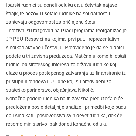
Ibarski rudnici su doneli odluku da u četvrtak najave
štrajk, te pozovu i sotale rudnike na solidarnost, i
zahtevaju odgovornost za pričinjenu štetu.
-Intezivni su razgovori na izradi programa reorganizacije
JP PEU Resavici na kojima, prvi put, i reprezentativni
sindikati aktivno učestvuju. Predviđeno je da se rudnici
podele u tri zavisna preduzeća. Matično u kome bi ostali
rudnici od strateškog interesa za državu,rudnike koji
ulaze u proces postepenog zatvaranja uz finansiranje iz
pristupnih fondova EU i one koji su predviđeni za
strateško partnerstvo, objašnjava Nikolić.
Konačna podele rudnika na tri zavisna preduzeća biće
predložena posle detaljnije analize i primedbi koje budu
dali sindikati i poslovodstva svih devet rudnika, dok će
resorno ministartvo ipak doneti konačnu odluku.