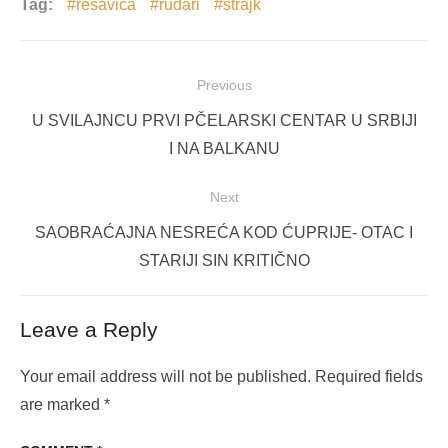
Tag:
resavica
rudari
štrajk
Post
Previous
navigation
Previous
U SVILAJNCU PRVI PČELARSKI CENTAR U SRBIJI
post:
I NA BALKANU
Next
Next
SAOBRAĆAJNA NESREĆA KOD ĆUPRIJE- OTAC I
post:
STARIJI SIN KRITIČNO
Leave a Reply
Your email address will not be published.
Required fields
are marked
*