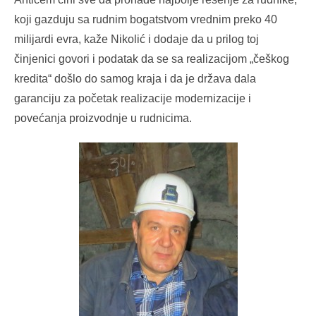
koji gazduju sa rudnim bogatstvom vrednim preko 40
milijardi evra, kaže Nikolić i dodaje da u prilog toj
činjenici govori i podatak da se sa realizacijom „češkog
kredita“ došlo do samog kraja i da je država dala
garanciju za početak realizacije modernizacije i
povećanja proizvodnje u rudnicima.