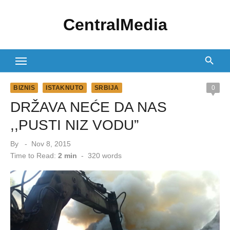
Skip
CentralMedia
to
content
BIZNIS
ISTAKNUTO
SRBIJA
0
DRŽAVA NEĆE DA NAS
,,PUSTI NIZ VODU”
Posted
By
Nov 8, 2015
on
Time to Read:
2 min
-
320
words