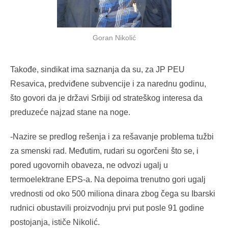
Goran Nikolić
Takođe, sindikat ima saznanja da su, za JP PEU
Resavica, predviđene subvencije i za narednu godinu,
što govori da je državi Srbiji od strateškog interesa da
preduzeće najzad stane na noge.
-Nazire se predlog rešenja i za rešavanje problema tužbi
za smenski rad. Međutim, rudari su ogorčeni što se, i
pored ugovornih obaveza, ne odvozi ugalj u
termoelektrane EPS-a. Na depoima trenutno gori ugalj
vrednosti od oko 500 miliona dinara zbog čega su Ibarski
rudnici obustavili proizvodnju prvi put posle 91 godine
postojanja, ističe Nikolić.