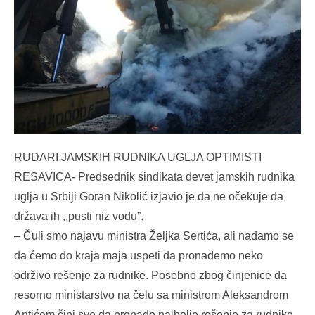
RUDARI JAMSKIH RUDNIKA UGLJA OPTIMISTI
RESAVICA- Predsednik sindikata devet jamskih rudnika
uglja u Srbiji Goran Nikolić izjavio je da ne očekuje da
država ih ,,pusti niz vodu”.
– Čuli smo najavu ministra Željka Sertića, ali nadamo se
da ćemo do kraja maja uspeti da pronađemo neko
održivo rešenje za rudnike. Posebno zbog činjenice da
resorno ministarstvo na čelu sa ministrom Aleksandrom
Antićem čini sve da pronađe najbolje rešenje za rudnike,