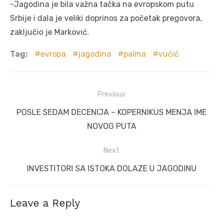
-Jagodina je bila važna tačka na evropskom putu
Srbije i dala je veliki doprinos za početak pregovora,
zaključio je Marković.
Tag:
evropa
jagodina
palma
vučić
Post
Previous
navigation
Previous
POSLE SEDAM DECENIJA – KOPERNIKUS MENJA IME
post:
NOVOG PUTA
Next
Next
INVESTITORI SA ISTOKA DOLAZE U JAGODINU
post:
Leave a Reply