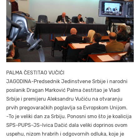
PALMA ČESTITAO VUČIĆI
JAGODINA-Predsednik Jedinstvene Srbije i narodni
poslanik Dragan Marković Palma čestitao je Vladi
Srbije i premijeru Aleksandru Vučiću na otvaranju
prvih pregovaračkih poglavlja sa Evropskom Unijom.
-To je veliki dan za Srbiju. Ponosni smo što je koalicija
SPS-PUPS-JS-Ivica Dačić dala veliki doprinos ovom
uspehu, nizom hrabrih i odgovornih odluka, koje je