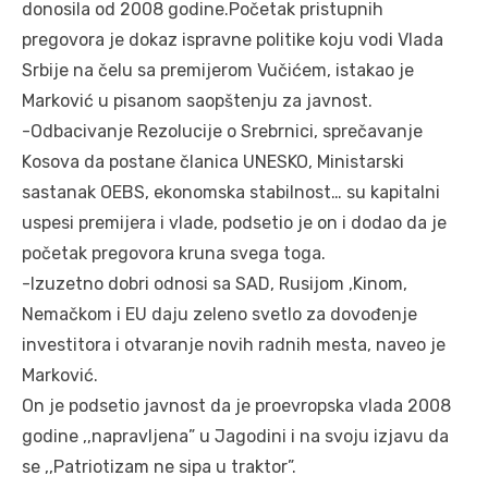
donosila od 2008 godine.Početak pristupnih
pregovora je dokaz ispravne politike koju vodi Vlada
Srbije na čelu sa premijerom Vučićem, istakao je
Marković u pisanom saopštenju za javnost.
-Odbacivanje Rezolucije o Srebrnici, sprečavanje
Kosova da postane članica UNESKO, Ministarski
sastanak OEBS, ekonomska stabilnost… su kapitalni
uspesi premijera i vlade, podsetio je on i dodao da je
početak pregovora kruna svega toga.
-Izuzetno dobri odnosi sa SAD, Rusijom ,Kinom,
Nemačkom i EU daju zeleno svetlo za dovođenje
investitora i otvaranje novih radnih mesta, naveo je
Marković.
On je podsetio javnost da je proevropska vlada 2008
godine ,,napravljena” u Jagodini i na svoju izjavu da
se ,,Patriotizam ne sipa u traktor”.