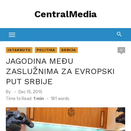
Skip
CentralMedia
to
content
ISTAKNUTO
POLITIKA
SRBIJA
0
JAGODINA MEĐU
ZASLUŽNIMA ZA EVROPSKI
PUT SRBIJE
Posted
By
Dec 15, 2015
on
Time to Read:
1 min
-
181
words