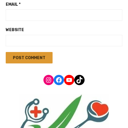
EMAIL
*
WEBSITE
Instagram
Facebook
YouTube
TikTok