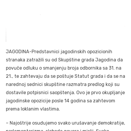
JAGODINA-Predstavnici jagodinskih opozicionih
stranaka zatražili su od Skupštine grada Jagodina da
povuče odluku o smanjenju broja odbornika sa 31. na
21., te zahtevaju da se poštuje Statut grada i da se na
narednoj sednici skupštine razmatra predlog koji su
dostavile potpisnici saopštenja. Ovo je prvo okupljanje
jagodinske opozicije posle 14 godina sa zahtevom
prema loklanim vlastima.
– Najoštrije osuđujemo svako urušavanje demokratije,