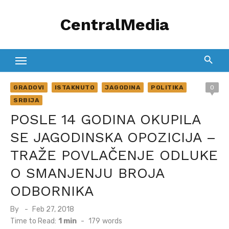
Skip
CentralMedia
to
content
GRADOVI
ISTAKNUTO
JAGODINA
POLITIKA
0
SRBIJA
POSLE 14 GODINA OKUPILA
SE JAGODINSKA OPOZICIJA –
TRAŽE POVLAČENJE ODLUKE
O SMANJENJU BROJA
ODBORNIKA
Posted
By
Feb 27, 2018
on
Time to Read:
1 min
-
179
words