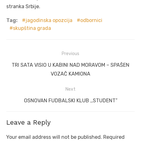
stranka Srbije.
Tag:
jagodinska opozcija
odbornici
skupština grada
Post
Previous
navigation
Previous
TRI SATA VISIO U KABINI NAD MORAVOM – SPAŠEN
post:
VOZAČ KAMIONA
Next
Next
OSNOVAN FUDBALSKI KLUB ,,STUDENT”
post:
Leave a Reply
Your email address will not be published.
Required