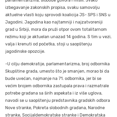
parlamentarizma, slobode govora i mislii. Svako
izbegavanje zakonskih propisa, svaku samovolju
aktuelne vlasti koju sprovodi koalicija JS- SPS i SNS u
Jagodini. Jagodina kao najtamniji i najzatvoreniji
grad u Srbiji, mora da pruži otpor ovom totalitarnom
režimu koji je aktuelan unazad 14 godina. S tim u vezi,
valja i krenuti od početka, stoji u saopštenju
jagodinske opozcije.
-U cilju demokratije, parlamentarizma, broj odbornika
Skupštine grada, umesto što je smanjen, morao bi da
bude uvećan, najmanje na 71. odbornika, jer bi se
većim brojem odbornika zastupala prava i razmatrale
potrebe građana sa širih aspekata i iz više uglova,
navodi se u saopštenju predstavnika gradskih odbora
Nove stranke, Pokreta slobodnih građana, Narodne
stranke, Socijaldemokratske stranke i Demokratska