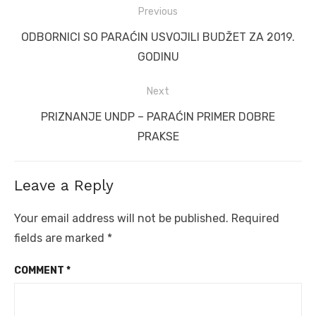
Post
Previous
navigation
Previous
ODBORNICI SO PARAĆIN USVOJILI BUDŽET ZA 2019.
post:
GODINU
Next
Next
PRIZNANJE UNDP – PARAĆIN PRIMER DOBRE
post:
PRAKSE
Leave a Reply
Your email address will not be published.
Required
fields are marked
*
COMMENT
*