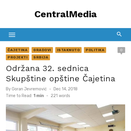
Skip
CentralMedia
to
content
ČAJETINA
GRADOVI
ISTAKNUTO
POLITIKA
0
PROJEKTI
SRBIJA
Održana 32. sednica
Skupštine opštine Čajetina
Posted
By
Goran Jevremović
Dec 14, 2018
on
Time to Read:
1 min
-
221
words