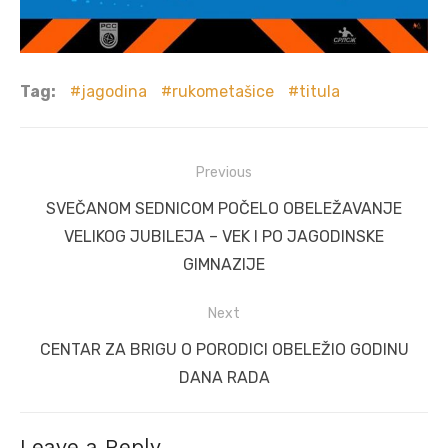
Tag:
jagodina
rukometašice
titula
Post
Previous
navigation
Previous
SVEČANOM SEDNICOM POČELO OBELEŽAVANJE
post:
VELIKOG JUBILEJA – VEK I PO JAGODINSKE
GIMNAZIJE
Next
Next
CENTAR ZA BRIGU O PORODICI OBELEŽIO GODINU
post:
DANA RADA
Leave a Reply