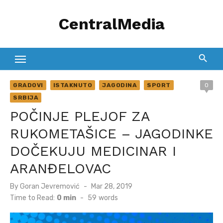
Skip
CentralMedia
to
content
GRADOVI
ISTAKNUTO
JAGODINA
SPORT
0
SRBIJA
POČINJE PLEJOF ZA
RUKOMETAŠICE – JAGODINKE
DOČEKUJU MEDICINAR I
ARANĐELOVAC
Posted
By
Goran Jevremović
Mar 28, 2019
on
Time to Read:
0 min
-
59
words