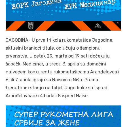
JAGODINA- U prva tri kola rukometašice Jagodine,
aktuelni branioci titule, odlučuju o šampionu
prvenstva. U petak 29. marta od 19 sati dočekuju
šabački Medicinar, u sredu 3. aprila su domaćini
najvećem konkurentu rukometašicama Aranđelovca i
6. ili 7. aprila igraju sa Naisom u Nišu. Prema
trenutnom stanju na tabeli Jagodinke su ispred
Aranđelovčanki 4 boda i 8 ispred Naise.