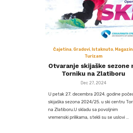
Čajetina
,
Gradovi
,
Istaknuto
,
Magazin
Turizam
Otvaranje skijaške sezone 
Torniku na Zlatiboru
Posted
Dec 27, 2024
on
U petak 27. decembra 2024. godine poče
skijaška sezona 2024/25. u ski centru Tor
na Zlatiboru.U skladu sa povoljnim
vremenski prilikama, stekli su se uslovi …