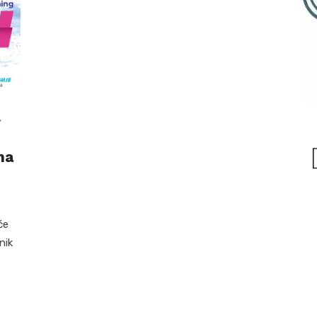
,
na
će
nik