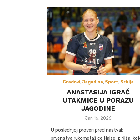
Gradovi
,
Jagodina
,
Sport
,
Srbija
ANASTASIJA IGRAČ
UTAKMICE U PORAZU
JAGODINE
Posted
Jan 16, 2026
on
U poslednjoj proveri pred nastvak
prvenstva rukometašice Naise iz Niša, koj