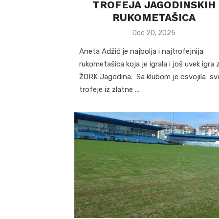
TROFEJA JAGODINSKIH
RUKOMETAŠICA
Posted
Dec 20, 2025
on
Aneta Adžić je najbolja i najtrofejnija
rukometašica koja je igrala i još uvek igra 
ŽORK Jagodina. Sa klubom je osvojila sv
trofeje iz zlatne …