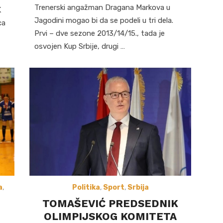
Trenerski angažman Dragana Markova u
K
Jagodini mogao bi da se podeli u tri dela.
ca
Prvi – dve sezone 2013/14/15., tada je
osvojen Kup Srbije, drugi …
a
,
Politika
,
Sport
,
Srbija
TOMAŠEVIĆ PREDSEDNIK
OLIMPIJSKOG KOMITETA