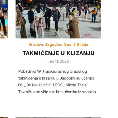
Gradovi
,
Jagodina
,
Sport
,
Srbija
TAKMIČENJE U KLIZANJU
Posted
Feb 11, 2026
on
Pobednici 19. tradicionalnog Gradskog
takmičenja u klizanju u Jagodini su učenici
OŠ ,,Boško Đuričić” i EGŠ ,,Nikola Tesla”.
Takmičilo se više stotina učenika iz seoskih
…