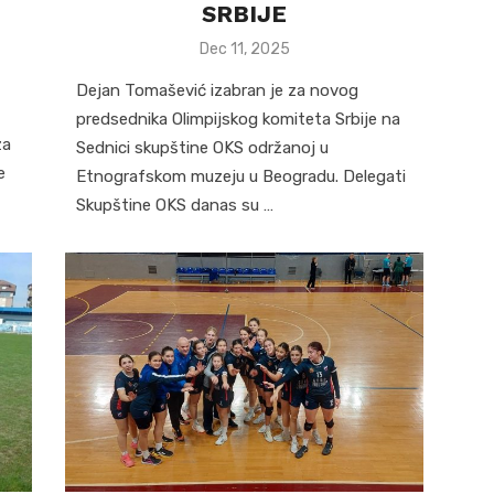
SRBIJE
Posted
Dec 11, 2025
on
Dejan Tomašević izabran je za novog
predsednika Olimpijskog komiteta Srbije na
za
Sednici skupštine OKS održanoj u
e
Etnografskom muzeju u Beogradu. Delegati
Skupštine OKS danas su …