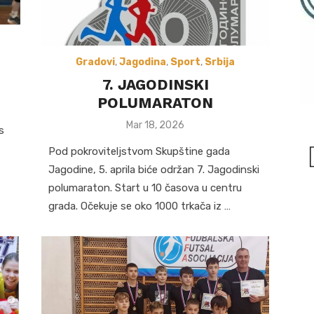
Gradovi
,
Jagodina
,
Sport
,
Srbija
7. JAGODINSKI
POLUMARATON
Posted
Mar 18, 2026
s
on
Pod pokroviteljstvom Skupštine gada
Jagodine, 5. aprila biće održan 7. Jagodinski
polumaraton. Start u 10 časova u centru
grada. Očekuje se oko 1000 trkača iz …