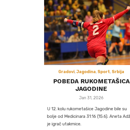
Gradovi
,
Jagodina
,
Sport
,
Srbija
POBEDA RUKOMETAŠICA
JAGODINE
Posted
Jan 31, 2026
on
U 12. kolu rukometašice Jagodine bile su
bolje od Medicinara 31:16 (15:6). Aneta Adž
je igrač utakmice.