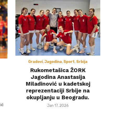
Gradovi
,
Jagodina
,
Sport
,
Srbija
Rukometašica ŽORK
Jagodina Anastasija
Miladinović u kadetskoj
reprezentaciji Srbije na
okupljanju u Beogradu.
ić
Posted
Jan 17, 2026
on