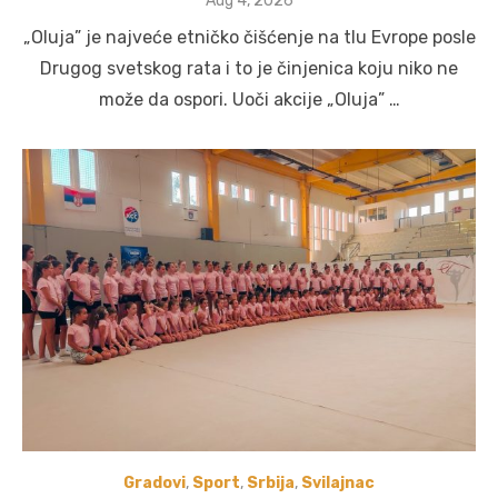
Aug 4, 2026
on
„Oluja” je najveće etničko čišćenje na tlu Evrope posle
Drugog svetskog rata i to je činjenica koju niko ne
može da ospori. Uoči akcije „Oluja” …
Gradovi
,
Sport
,
Srbija
,
Svilajnac