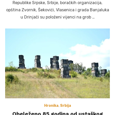
Republike Srpske, Srbije, boračkih organizacija,
opština Zvornik, Šekovići, Vlasenica i grada Banjaluka
u Drinjači su položeni vijenci na grob …
Hronika
,
Srbija
Obeleženo 85 godina od ustaškog