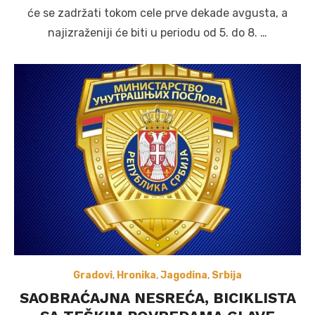
će se zadržati tokom cele prve dekade avgusta, a
najizraženiji će biti u periodu od 5. do 8. …
Gradovi
,
Hronika
,
Jagodina
,
Srbija
SAOBRAĆAJNA NESREĆA, BICIKLISTA