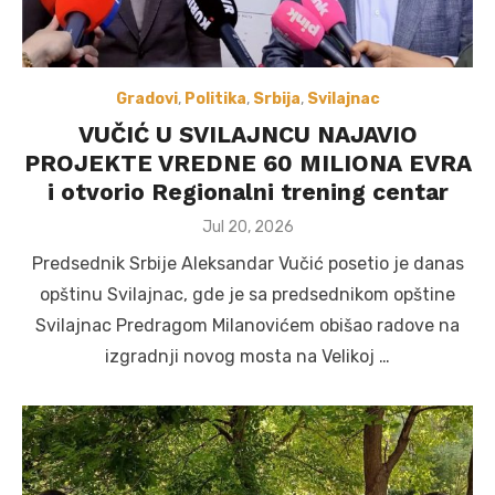
Gradovi
,
Politika
,
Srbija
,
Svilajnac
VUČIĆ U SVILAJNCU NAJAVIO
PROJEKTE VREDNE 60 MILIONA EVRA
i otvorio Regionalni trening centar
Posted
Jul 20, 2026
on
Predsednik Srbije Aleksandar Vučić posetio je danas
opštinu Svilajnac, gde je sa predsednikom opštine
Svilajnac Predragom Milanovićem obišao radove na
izgradnji novog mosta na Velikoj …