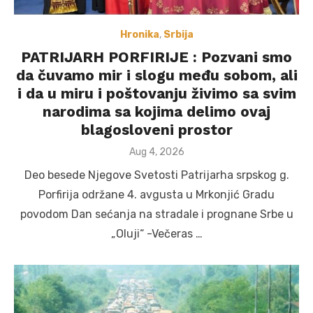
Hronika
,
Srbija
PATRIJARH PORFIRIJE : Pozvani smo
da čuvamo mir i slogu među sobom, ali
i da u miru i poštovanju živimo sa svim
narodima sa kojima delimo ovaj
blagosloveni prostor
Posted
Aug 4, 2026
on
Deo besede Njegove Svetosti Patrijarha srpskog g.
Porfirija održane 4. avgusta u Mrkonjić Gradu
povodom Dan sećanja na stradale i prognane Srbe u
„Oluji“ -Večeras …