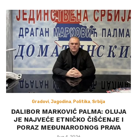
Gradovi
,
Jagodina
,
Politika
,
Srbija
DALIBOR MARKOVIĆ PALMA: OLUJA
JE NAJVEĆE ETNIČKO ČIŠĆENJE I
PORAZ MEĐUNARODNOG PRAVA
Posted