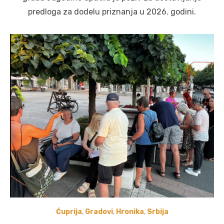
predloga za dodelu priznanja u 2026. godini.
Ćuprija
,
Gradovi
,
Hronika
,
Srbija