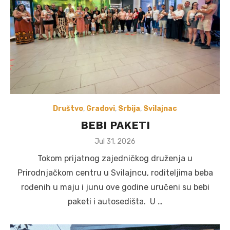
Društvo
,
Gradovi
,
Srbija
,
Svilajnac
BEBI PAKETI
Posted
Jul 31, 2026
on
Tokom prijatnog zajedničkog druženja u
Prirodnjačkom centru u Svilajncu, roditeljima beba
rođenih u maju i junu ove godine uručeni su bebi
paketi i autosedišta. U …