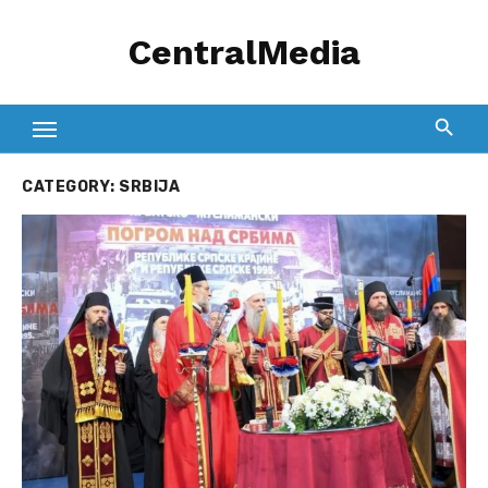
Skip
CentralMedia
to
content
CATEGORY:
SRBIJA