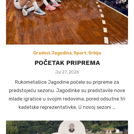
Gradovi
,
Jagodina
,
Sport
,
Srbija
POČETAK PRIPREMA
Posted
Jul 27, 2026
on
Rukometašice Jagodine počele su pripreme za
predstojeću sezonu. Jagodinke su predstavile nove
mlade igračice u svojim redovima, pored odsutne tri
kadetske reprezentativke. U novoj sezoni …