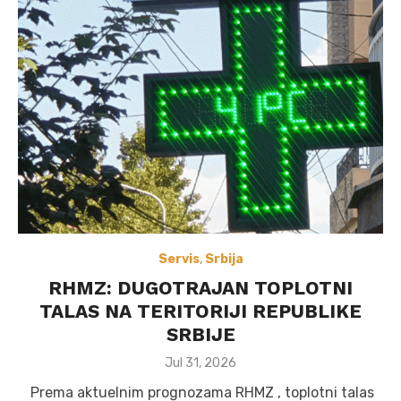
Servis
,
Srbija
RHMZ: DUGOTRAJAN TOPLOTNI
TALAS NA TERITORIJI REPUBLIKE
SRBIJE
Posted
Jul 31, 2026
on
Prema aktuelnim prognozama RHMZ , toplotni talas