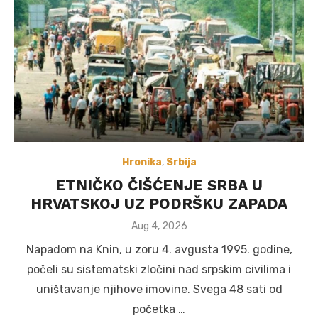
Hronika
,
Srbija
ETNIČKO ČIŠĆENJE SRBA U
HRVATSKOJ UZ PODRŠKU ZAPADA
Posted
Aug 4, 2026
on
Napadom na Knin, u zoru 4. avgusta 1995. godine,
počeli su sistematski zločini nad srpskim civilima i
uništavanje njihove imovine. Svega 48 sati od
početka …