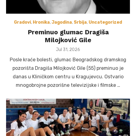
Gradovi
,
Hronika
,
Jagodina
,
Srbija
,
Uncategorized
Preminuo glumac Dragiša
Milojković Gile
Posted
Jul 31, 2026
on
Posle kraće bolesti, glumac Beogradskog dramskog
pozorišta Dragiša Milojković Gile (55) preminuo je
danas u Kliničkom centru u Kragujevcu. Ostvario
mnogobrojne pozorišne televizijske i filmske …