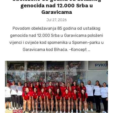
genocida nad 12.000 Srba u
Garavicama
Posted
Jul 27, 2026
on
Povodom obeležavanja 85 godina od ustaškog
genocida nad 12.000 Srba u Garavicama položeni
vijenci i cvijeće kod spomenika u Spomen-parku u
Garavicama kod Bihaća. -Koncept …