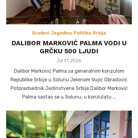
Gradovi
,
Jagodina
,
Politika
,
Srbija
DALIBOR MARKOVIĆ PALMA VODI U
GRČKU 500 LJUDI
Posted
Jul 31, 2026
on
Dalibor Marković Palma sa generalnim konzulom
Republike Srbije u Solunu Jelenom Vujić Obradović
Potpredsednik Jedinstvene Srbije Dalibor Marković
Palma sastao se u Solunu, u konzulatu …