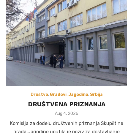
Društvo
,
Gradovi
,
Jagodina
,
Srbija
DRUŠTVENA PRIZNANJA
Posted
Aug 4, 2026
on
Komisija za dodelu društvenih priznanja Skupštine
grada Jagodine uputila je poziv za dostavljanje