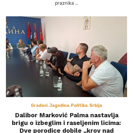
praznika …
Gradovi
,
Jagodina
,
Politika
,
Srbija
Dalibor Marković Palma nastavlja
brigu o izbeglim i raseljenim licima:
Dve porodice dobile „krov nad