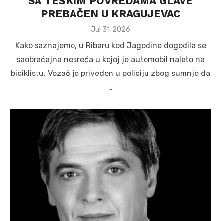
SA TEŠKIM POVREDAMA GLAVE
PREBAČEN U KRAGUJEVAC
Posted
Jul 31, 2026
on
Kako saznajemo, u Ribaru kod Jagodine dogodila se
saobraćajna nesreća u kojoj je automobil naleto na
biciklistu. Vozač je priveden u policiju zbog sumnje da
…