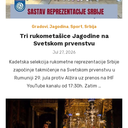
Gradovi
,
Jagodina
,
Sport
,
Srbija
Tri rukometašice Jagodine na
Svetskom prvenstvu
Posted
Jul 27, 2026
on
Kadetska selekcija rukometne reprezentacije Srbije
započinje takmičenje na Svetskom prvenstvu u
Rumuniji 29. jula protiv Alžira uz prenos na IHF
YouTube kanalu od 17:30h. Zatim …