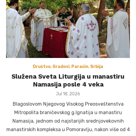
Društvo
,
Gradovi
,
Paraćin
,
Srbija
Služena Sveta Liturgija u manastiru
Namasija posle 4 veka
Posted
Jul 18, 2026
on
Blagoslovom Njegovog Visokog Preosveštenstva
Mitropolita braničevskog g.Ignatija u manastiru
Namasija, jednom od najstarijih srednjovekovnih
manastirskih kompleksa u Pomoravlju, nakon više od 4