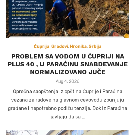
Ćuprija
,
Gradovi
,
Hronika
,
Srbija
PROBLEM SA VODOM U ĆUPRIJI NA
PLUS 40 , U PARAĆINU SNABDEVANJE
NORMALIZOVANO JUČE
Posted
Aug 4, 2026
on
Oprečna saopštenja iz opština Ćuprije i Paraćina
vezana za radove na glavnom cevovodu zbunjuju
građane i nepotrebno podižu tenzije. Dok iz Paraćina
javljaju da su …