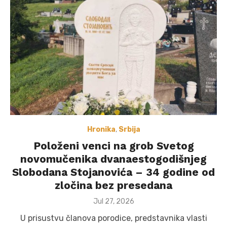
Hronika
,
Srbija
Položeni venci na grob Svetog
novomučenika dvanaestogodišnjeg
Slobodana Stojanovića – 34 godine od
zločina bez presedana
Posted
Jul 27, 2026
on
U prisustvu članova porodice, predstavnika vlasti