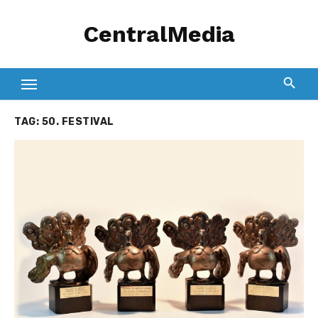
Skip
CentralMedia
to
content
TAG:
50. FESTIVAL