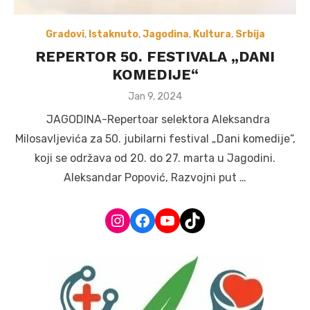
Gradovi
,
Istaknuto
,
Jagodina
,
Kultura
,
Srbija
REPERTOR 50. FESTIVALA „DANI
KOMEDIJE“
Posted
Jan 9, 2024
on
JAGODINA-Repertoar selektora Aleksandra
Milosavljevića za 50. jubilarni festival „Dani komedije“,
koji se održava od 20. do 27. marta u Jagodini.
Aleksandar Popović, Razvojni put …
Instagram
Facebook
YouTube
TikTok