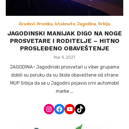
Gradovi
,
Hronika
,
Istaknuto
,
Jagodina
,
Srbija
JAGODINSKI MANIJAK DIGO NA NOGE
PROSVETARE I RODITELJE – HITNO
PROSLEĐENO OBAVEŠTENJE
Posted
Mar 4, 2021
on
JAGODINA- Jagodinski prosvetari u viber grupama
dobili su poruku da su škole obaveštene od strane
MUP Srbija da se u Jagodini pojavio crni automobil
marke …
Instagram
Facebook
YouTube
TikTok