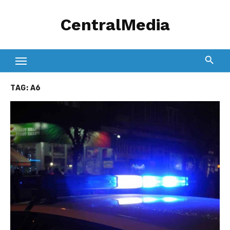
Skip
CentralMedia
to
content
TAG:
A6