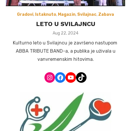
Gradovi
,
Istaknuto
,
Magazin
,
Svilajnac
,
Zabava
LETO U SVILAJNCU
Posted
Aug 22, 2024
on
Kulturno leto u Svilajncu je završeno nastupom
ABBA TRIBUTE BAND-a, a publika je uživala u
vanvremenskim hitovima.
Instagram
Facebook
YouTube
TikTok