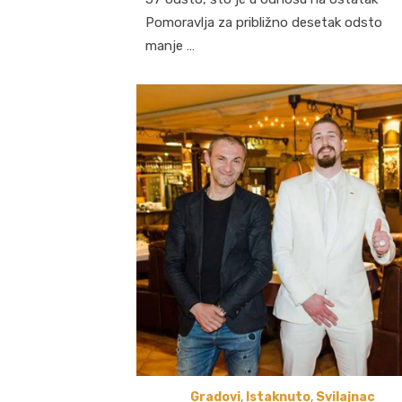
Pomoravlja za približno desetak odsto
manje …
Gradovi
,
Istaknuto
,
Svilajnac