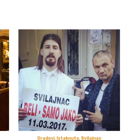
Gradovi
,
Istaknuto
,
Svilajnac