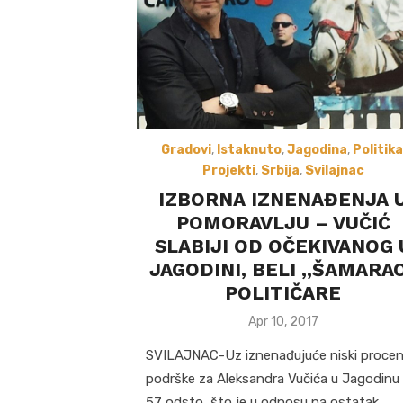
Gradovi
,
Istaknuto
,
Jagodina
,
Politika
Projekti
,
Srbija
,
Svilajnac
IZBORNA IZNENAĐENJA 
POMORAVLJU – VUČIĆ
SLABIJI OD OČEKIVANOG 
JAGODINI, BELI ,,ŠAMARA
POLITIČARE
Posted
Apr 10, 2017
on
SVILAJNAC-Uz iznenađujuće niski proce
podrške za Aleksandra Vučića u Jagodinu
57 odsto, što je u odnosu na ostatak