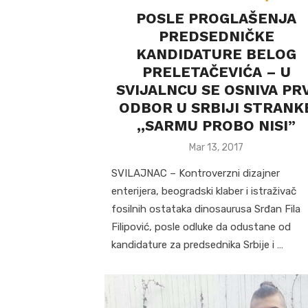
POSLE PROGLAŠENJA
PREDSEDNIČKE
KANDIDATURE BELOG
PRELETAČEVIĆA – U
SVIJALNCU SE OSNIVA PRV
ODBOR U SRBIJI STRANK
,,SARMU PROBO NISI”
Posted
Mar 13, 2017
on
SVILAJNAC – Kontroverzni dizajner
enterijera, beogradski klaber i istraživač
fosilnih ostataka dinosaurusa Srđan Fila
Filipović, posle odluke da odustane od
kandidature za predsednika Srbije i …