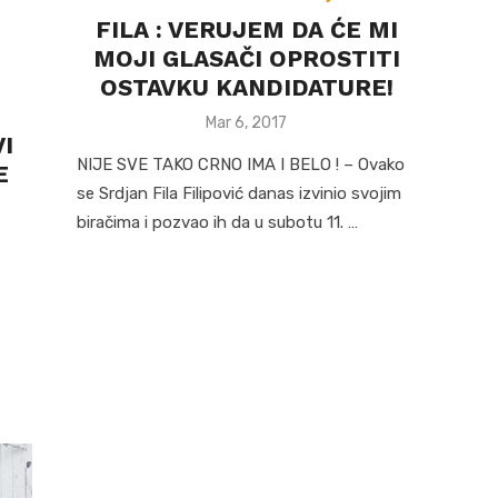
FILA : VERUJEM DA ĆE MI
MOJI GLASAČI OPROSTITI
OSTAVKU KANDIDATURE!
Posted
Mar 6, 2017
I
on
NIJE SVE TAKO CRNO IMA I BELO ! – Ovako
E
se Srdjan Fila Filipović danas izvinio svojim
biračima i pozvao ih da u subotu 11. …