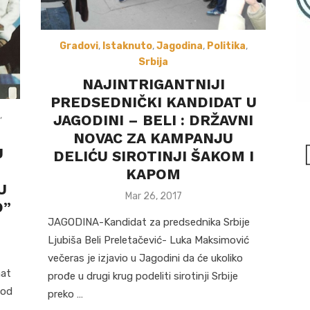
Gradovi
,
Istaknuto
,
Jagodina
,
Politika
,
Srbija
NAJINTRIGANTNIJI
PREDSEDNIČKI KANDIDAT U
,
JAGODINI – BELI : DRŽAVNI
NOVAC ZA KAMPANJU
U
DELIĆU SIROTINJI ŠAKOM I
KAPOM
U
Posted
Mar 26, 2017
O”
on
JAGODINA-Kandidat za predsednika Srbije
Ljubiša Beli Preletačević- Luka Maksimović
večeras je izjavio u Jagodini da će ukoliko
nat
prođe u drugi krug podeliti sirotinji Srbije
 od
preko …