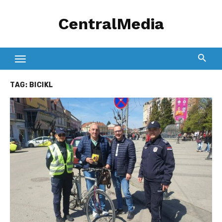
Skip
CentralMedia
to
content
TAG:
BICIKL