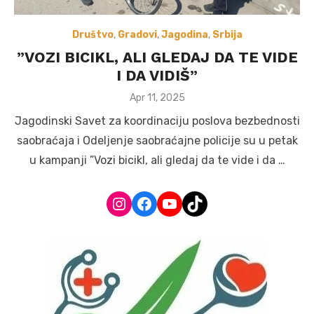
Društvo
,
Gradovi
,
Jagodina
,
Srbija
”VOZI BICIKL, ALI GLEDAJ DA TE VIDE
I DA VIDIŠ”
Posted
Apr 11, 2025
on
Jagodinski Savet za koordinaciju poslova bezbednosti
saobraćaja i Odeljenje saobraćajne policije su u petak
u kampanji ”Vozi bicikl, ali gledaj da te vide i da …
Instagram
Facebook
YouTube
TikTok