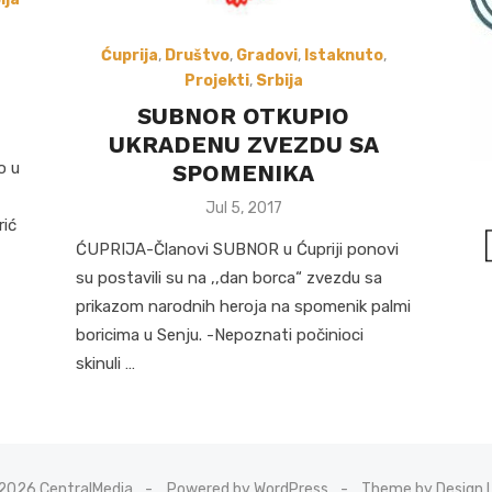
Ćuprija
,
Društvo
,
Gradovi
,
Istaknuto
,
Projekti
,
Srbija
SUBNOR OTKUPIO
UKRADENU ZVEZDU SA
o u
SPOMENIKA
Posted
Jul 5, 2017
rić
on
ĆUPRIJA-Članovi SUBNOR u Ćupriji ponovi
su postavili su na ,,dan borca“ zvezdu sa
prikazom narodnih heroja na spomenik palmi
boricima u Senju. -Nepoznati počinioci
skinuli …
2026 CentralMedia
Powered by WordPress
Theme by Design 