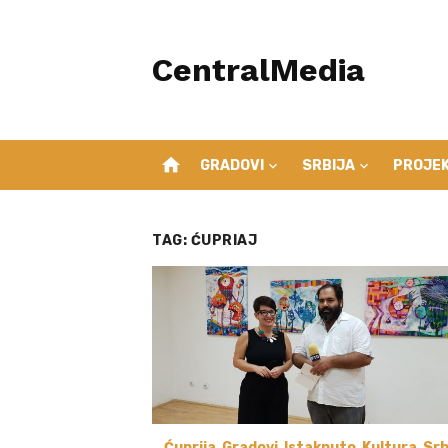
Skip
to
CentralMedia
content
home
GRADOVI
SRBIJA
PROJEK
TAG:
ĆUPRIAJ
Ćuprija
,
Gradovi
,
Istaknuto
,
Kultura
,
Srb