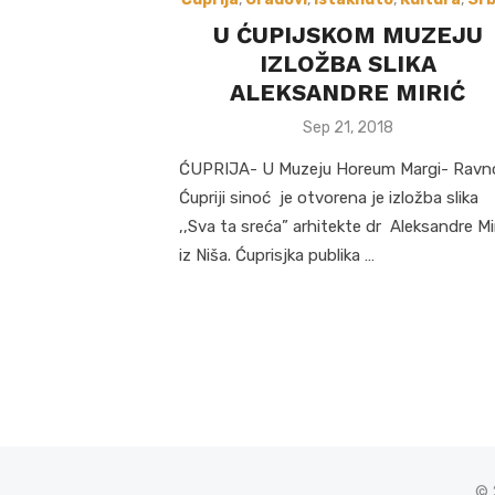
U ĆUPIJSKOM MUZEJU
IZLOŽBA SLIKA
ALEKSANDRE MIRIĆ
Posted
Sep 21, 2018
on
ĆUPRIJA- U Muzeju Horeum Margi- Ravn
Ćupriji sinoć je otvorena je izložba slika
,,Sva ta sreća” arhitekte dr Aleksandre Mi
iz Niša. Ćuprisjka publika …
© 