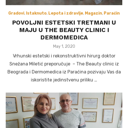
Gradovi
,
Istaknuto
,
Lepota i zdravlje
,
Magazin
,
Paraćin
POVOLJNI ESTETSKI TRETMANI U
MAJU U THE BEAUTY CLINIC I
DERMOMEDICA
Posted
May 1, 2020
on
Vrhunski estetski i rekonstruktivni hirurg doktor
Snežana Miletić preporučuje – The Beauty clinic iz
Beograda i Dermomedica iz Paraćina pozivaju Vas da
iskoristite jedinstvenu priliku …