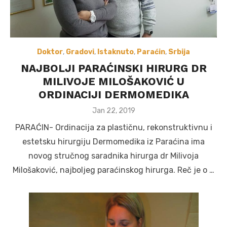
Doktor
,
Gradovi
,
Istaknuto
,
Paraćin
,
Srbija
NAJBOLJI PARAĆINSKI HIRURG DR
MILIVOJE MILOŠAKOVIĆ U
ORDINACIJI DERMOMEDIKA
Posted
Jan 22, 2019
on
PARAĆIN- Ordinacija za plastičnu, rekonstruktivnu i
estetsku hirurgiju Dermomedika iz Paraćina ima
novog stručnog saradnika hirurga dr Milivoja
Milošaković, najboljeg paraćinskog hirurga. Reč je o …