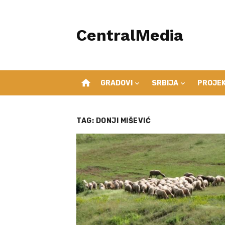
Skip
to
CentralMedia
content
home
GRADOVI
SRBIJA
PROJEK
TAG:
DONJI MIŠEVIĆ