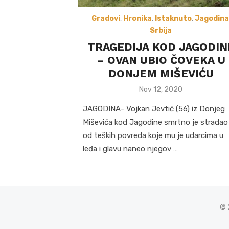
Gradovi
,
Hronika
,
Istaknuto
,
Jagodina
Srbija
TRAGEDIJA KOD JAGODIN
– OVAN UBIO ČOVEKA U
DONJEM MIŠEVIĆU
Posted
Nov 12, 2020
on
JAGODINA- Vojkan Jevtić (56) iz Donjeg
Miševića kod Jagodine smrtno je stradao
od teških povreda koje mu je udarcima u
leđa i glavu naneo njegov …
© 