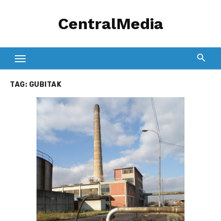
Skip
CentralMedia
to
content
TAG:
GUBITAK