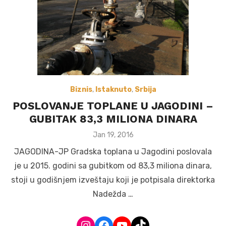
Biznis
,
Istaknuto
,
Srbija
POSLOVANJE TOPLANE U JAGODINI –
GUBITAK 83,3 MILIONA DINARA
Posted
Jan 19, 2016
on
JAGODINA-JP Gradska toplana u Jagodini poslovala
je u 2015. godini sa gubitkom od 83,3 miliona dinara,
stoji u godišnjem izveštaju koji je potpisala direktorka
Nadežda …
Instagram
Facebook
YouTube
TikTok