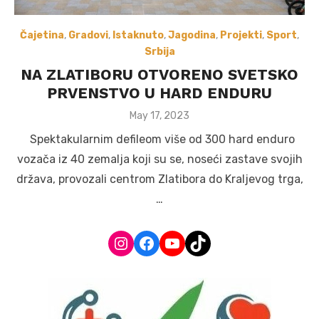
Čajetina
,
Gradovi
,
Istaknuto
,
Jagodina
,
Projekti
,
Sport
,
Srbija
NA ZLATIBORU OTVORENO SVETSKO
PRVENSTVO U HARD ENDURU
Posted
May 17, 2023
on
Spektakularnim defileom više od 300 hard enduro
vozača iz 40 zemalja koji su se, noseći zastave svojih
država, provozali centrom Zlatibora do Kraljevog trga,
…
Instagram
Facebook
YouTube
TikTok