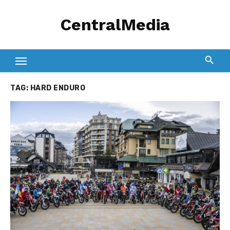
Skip
CentralMedia
to
content
TAG:
HARD ENDURO