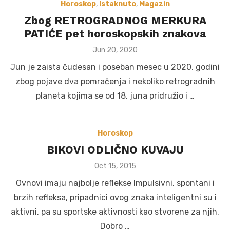
Horoskop
,
Istaknuto
,
Magazin
Zbog RETROGRADNOG MERKURA
PATIĆE pet horoskopskih znakova
Posted
Jun 20, 2020
on
Jun je zaista čudesan i poseban mesec u 2020. godini
zbog pojave dva pomračenja i nekoliko retrogradnih
planeta kojima se od 18. juna pridružio i …
Horoskop
BIKOVI ODLIČNO KUVAJU
Posted
Oct 15, 2015
on
Ovnovi imaju najbolje reflekse Impulsivni, spontani i
brzih refleksa, pripadnici ovog znaka inteligentni su i
aktivni, pa su sportske aktivnosti kao stvorene za njih.
Dobro …