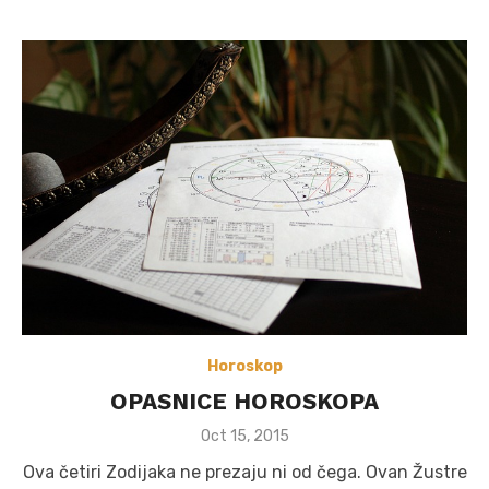
Horoskop
OPASNICE HOROSKOPA
Posted
Oct 15, 2015
on
Ova četiri Zodijaka ne prezaju ni od čega. Ovan Žustre