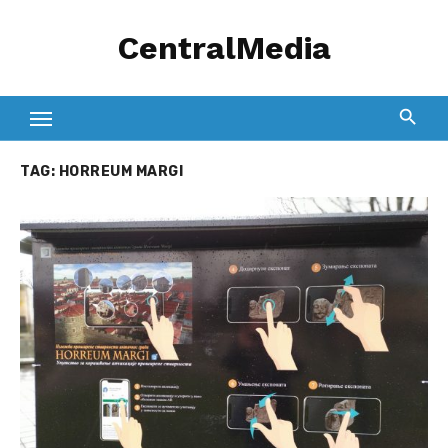
Skip
CentralMedia
to
content
TAG:
HORREUM MARGI