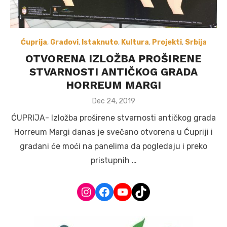
Ćuprija
,
Gradovi
,
Istaknuto
,
Kultura
,
Projekti
,
Srbija
OTVORENA IZLOŽBA PROŠIRENE
STVARNOSTI ANTIČKOG GRADA
HORREUM MARGI
Posted
Dec 24, 2019
on
ĆUPRIJA- Izložba proširene stvarnosti antičkog grada
Horreum Margi danas je svečano otvorena u Ćupriji i
građani će moći na panelima da pogledaju i preko
pristupnih …
Instagram
Facebook
YouTube
TikTok