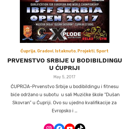
Ćuprija
,
Gradovi
,
Istaknuto
,
Projekti
,
Sport
PRVENSTVO SRBIJE U BODIBILDINGU
U ĆUPRIJI
Posted
May 5, 2017
on
ĆUPRIJA-Prvenstvo Srbije u bodibildingu i fitnesu
biće održano u subotu u sali Muzičke škole “Dušan
Skovran” u Ćupriji. Ovo su ujedno kvalifikacije za
Evropsko i …
Instagram
Facebook
YouTube
TikTok