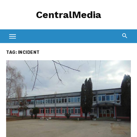
Skip
CentralMedia
to
content
TAG:
INCIDENT