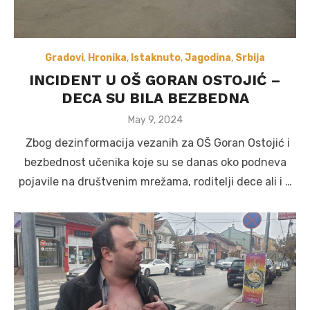
Gradovi
,
Hronika
,
Istaknuto
,
Jagodina
,
Srbija
INCIDENT U OŠ GORAN OSTOJIĆ –
DECA SU BILA BEZBEDNA
Posted
May 9, 2024
on
Zbog dezinformacija vezanih za OŠ Goran Ostojić i
bezbednost učenika koje su se danas oko podneva
pojavile na društvenim mrežama, roditelji dece ali i …