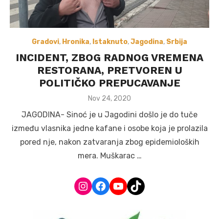
Gradovi
,
Hronika
,
Istaknuto
,
Jagodina
,
Srbija
INCIDENT, ZBOG RADNOG VREMENA
RESTORANA, PRETVOREN U
POLITIČKO PREPUCAVANJE
Posted
Nov 24, 2020
on
JAGODINA- Sinoć je u Jagodini došlo je do tuče
između vlasnika jedne kafane i osobe koja je prolazila
pored nje, nakon zatvaranja zbog epidemioloških
mera. Muškarac …
Instagram
Facebook
YouTube
TikTok