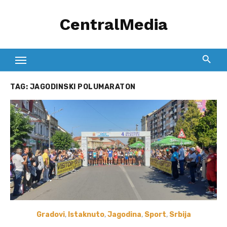
Skip
CentralMedia
to
content
TAG:
JAGODINSKI POLUMARATON
Gradovi
,
Istaknuto
,
Jagodina
,
Sport
,
Srbija