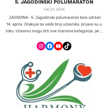
5. JAGODINSKI POLUMARATON
Posted
Feb 23, 2024
on
JAGODINA- 5. Jagodinski polumaraton biće održan
14. aprila. Očekuje se veliki broj učesnika, prijave su u
toku. Učesnici mogu biti sve starosne kategorije, jer …
Instagram
Facebook
YouTube
TikTok