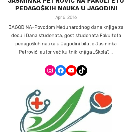
JASMINKA PETROVIĆ NA FAKULTETU
PEDAGOŠKIH NAUKA U JAGODINI
Posted
Apr 6, 2016
on
JAGODINA-Povodom Međunarodnog dana knjige za
decu i Dana studenata, gost studenata Fakulteta
pedagoških nauka u Jagodini bila je Jasminka
Petrović, autor već kultnik knjiga „Škola“, …
Instagram
Facebook
YouTube
TikTok