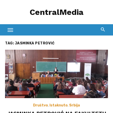
Skip
CentralMedia
to
content
TAG:
JASMINKA PETROVIĆ
Društvo
,
Istaknuto
,
Srbija