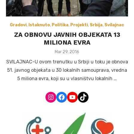
Gradovi
,
Istaknuto
,
Politika
,
Projekti
,
Srbija
,
Svilajnac
ZA OBNOVU JAVNIH OBJEKATA 13
MILIONA EVRA
Posted
Mar 29, 2016
on
SVILAJNAC-U ovom trenutku u Srbiji u toku je obnova
51. javnog objekata u 30 lokalnih samouprava, vredna
5 miliona evra, koji su u vlasništvu lokalnih …
Instagram
Facebook
YouTube
TikTok