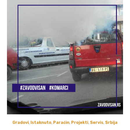
Gradovi
,
Istaknuto
,
Paraćin
,
Projekti
,
Servis
,
Srbija