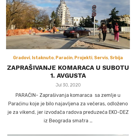
Gradovi
,
Istaknuto
,
Paraćin
,
Projekti
,
Servis
,
Srbija
ZAPRAŠIVANJE KOMARACA U SUBOTU
1. AVGUSTA
Posted
Jul 30, 2020
on
PARAĆIN- Zaprašivanja komaraca sa zemlje u
Paraćinu koje je bilo najavljena za večeras, odloženo
je za vikend, jer izvođača radova preduzeća EKO-DEZ
iz Beograda smatra …