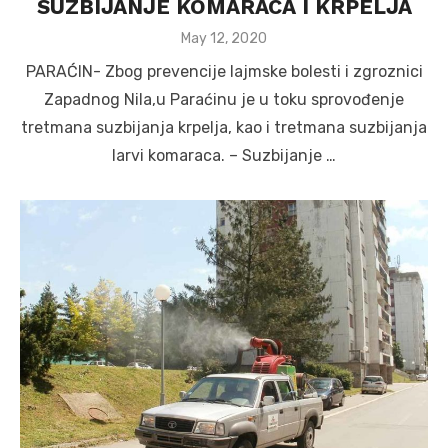
SUZBIJANJE KOMARACA I KRPELJA
Posted
May 12, 2020
on
PARAĆIN- Zbog prevencije lajmske bolesti i zgroznici
Zapadnog Nila,u Paraćinu je u toku sprovođenje
tretmana suzbijanja krpelja, kao i tretmana suzbijanja
larvi komaraca. – Suzbijanje …