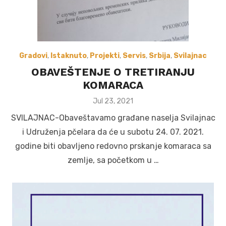
Gradovi
,
Istaknuto
,
Projekti
,
Servis
,
Srbija
,
Svilajnac
OBAVEŠTENJE O TRETIRANJU
KOMARACA
Posted
Jul 23, 2021
on
SVILAJNAC-Obaveštavamo građane naselja Svilajnac
i Udruženja pčelara da će u subotu 24. 07. 2021.
godine biti obavljeno redovno prskanje komaraca sa
zemlje, sa početkom u …