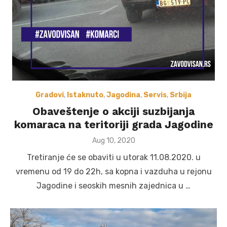
Gradovi
,
Istaknuto
,
Jagodina
,
Servis
,
Srbija
Obaveštenje o akciji suzbijanja
komaraca na teritoriji grada Jagodine
Posted
Aug 10, 2020
on
Tretiranje će se obaviti u utorak 11.08.2020. u
vremenu od 19 do 22h, sa kopna i vazduha u rejonu
Jagodine i seoskih mesnih zajednica u …