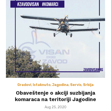
Gradovi
,
Istaknuto
,
Jagodina
,
Servis
,
Srbija
Obaveštenje o akciji suzbijanja
komaraca na teritoriji Jagodine
Posted
Aug 25, 2020