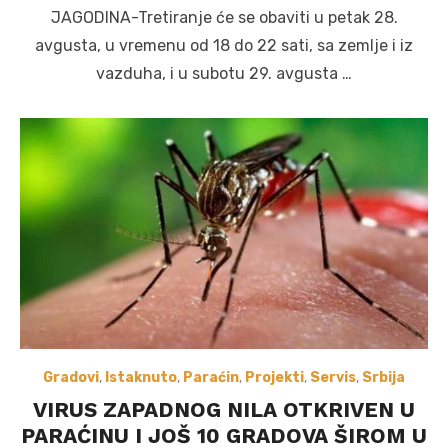
on
JAGODINA-Tretiranje će se obaviti u petak 28.
avgusta, u vremenu od 18 do 22 sati, sa zemlje i iz
vazduha, i u subotu 29. avgusta …
Gradovi
,
Istaknuto
,
Paraćin
,
Projekti
,
Servis
,
Srbija
VIRUS ZAPADNOG NILA OTKRIVEN U
PARAĆINU I JOŠ 10 GRADOVA ŠIROM U