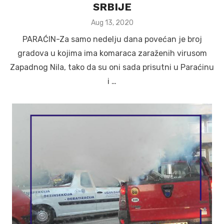
SRBIJE
Posted
Aug 13, 2020
on
PARAĆIN-Za samo nedelju dana povećan je broj
gradova u kojima ima komaraca zaraženih virusom
Zapadnog Nila, tako da su oni sada prisutni u Paraćinu
i …