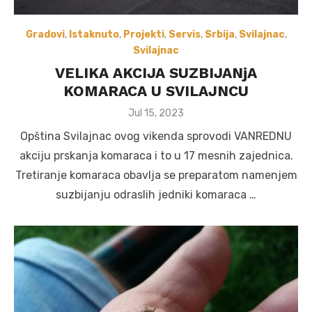
Gradovi
,
Istaknuto
,
Projekti
,
Servis
,
Srbija
,
Svilajnac
,
Svilajnac
VELIKA AKCIJA SUZBIJANjA
KOMARACA U SVILAJNCU
Posted
Jul 15, 2023
on
Opština Svilajnac ovog vikenda sprovodi VANREDNU
akciju prskanja komaraca i to u 17 mesnih zajednica.
Tretiranje komaraca obavlja se preparatom namenjem
suzbijanju odraslih jedniki komaraca …