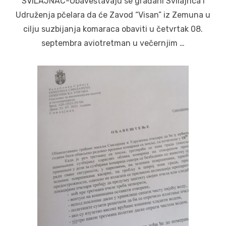
SVILAJNAC-Obaveštavaju se građani Svilajnca i
Udruženja pčelara da će Zavod “Visan” iz Zemuna u
cilju suzbijanja komaraca obaviti u četvrtak 08.
septembra aviotretman u večernjim …