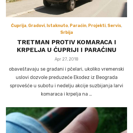
Ćuprija
,
Gradovi
,
Istaknuto
,
Paraćin
,
Projekti
,
Servis
,
Srbija
TRETMAN PROTIV KOMARACA I
KRPELJA U ĆUPRIJI I PARAĆINU
Posted
Apr 27, 2018
on
obaveštavaju se građani i pčelari, ukoliko vremenski
uslovi dozvole preduzeće Ekodez iz Beograda
sprovešće u subotu i nedelju akcije suzbijanja larvi
komaraca i krpelja na …