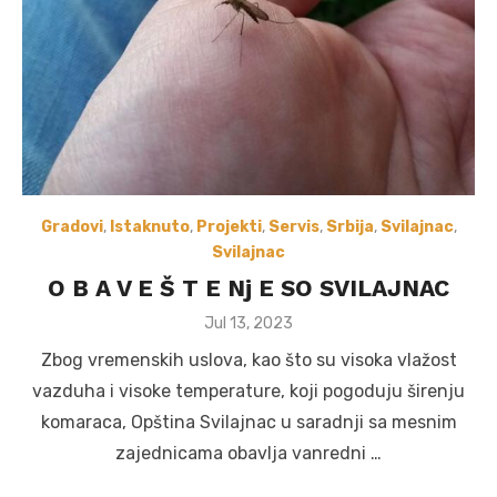
Gradovi
,
Istaknuto
,
Projekti
,
Servis
,
Srbija
,
Svilajnac
,
Svilajnac
O B A V E Š T E Nj E SO SVILAJNAC
Posted
Jul 13, 2023
on
Zbog vremenskih uslova, kao što su visoka vlažost
vazduha i visoke temperature, koji pogoduju širenju
komaraca, Opština Svilajnac u saradnji sa mesnim
zajednicama obavlja vanredni …