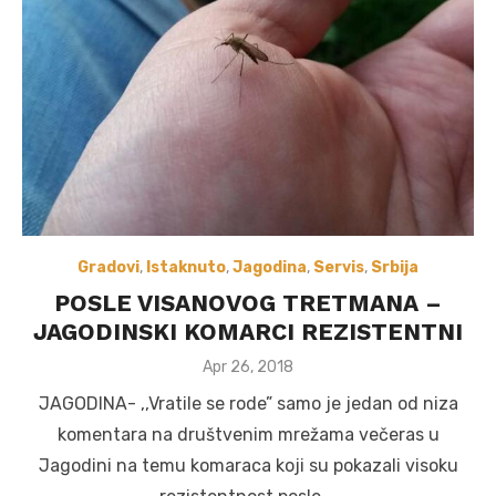
Gradovi
,
Istaknuto
,
Jagodina
,
Servis
,
Srbija
POSLE VISANOVOG TRETMANA –
JAGODINSKI KOMARCI REZISTENTNI
Posted
Apr 26, 2018
on
JAGODINA- ,,Vratile se rode” samo je jedan od niza
komentara na društvenim mrežama večeras u
Jagodini na temu komaraca koji su pokazali visoku