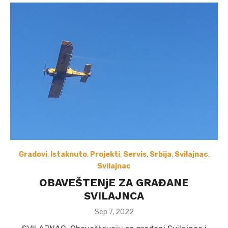
Gradovi
,
Istaknuto
,
Projekti
,
Servis
,
Srbija
,
Svilajnac
,
Svilajnac
OBAVEŠTENjE ZA GRAĐANE
SVILAJNCA
Posted
Sep 7, 2022
on