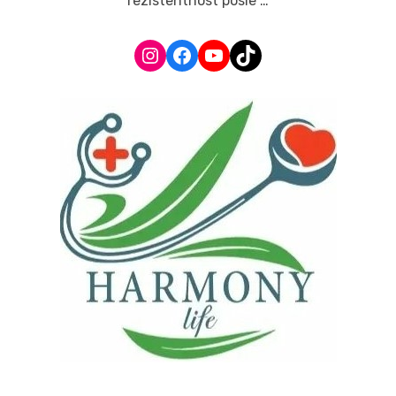
rezistentnost posle …
Instagram
Facebook
YouTube
TikTok