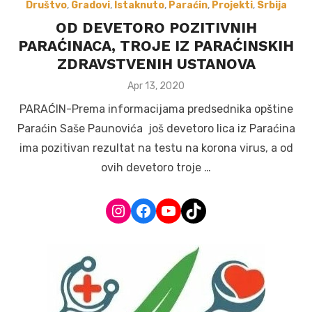
Društvo
,
Gradovi
,
Istaknuto
,
Paraćin
,
Projekti
,
Srbija
OD DEVETORO POZITIVNIH
PARAĆINACA, TROJE IZ PARAĆINSKIH
ZDRAVSTVENIH USTANOVA
Posted
Apr 13, 2020
on
PARAĆIN-Prema informacijama predsednika opštine
Paraćin Saše Paunovića još devetoro lica iz Paraćina
ima pozitivan rezultat na testu na korona virus, a od
ovih devetoro troje …
Instagram
Facebook
YouTube
TikTok