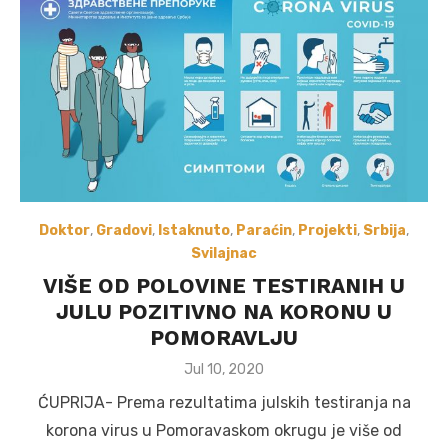
Doktor
,
Gradovi
,
Istaknuto
,
Paraćin
,
Projekti
,
Srbija
,
Svilajnac
VIŠE OD POLOVINE TESTIRANIH U
JULU POZITIVNO NA KORONU U
POMORAVLJU
Posted
Jul 10, 2020
on
ĆUPRIJA- Prema rezultatima julskih testiranja na
korona virus u Pomoravaskom okrugu je više od