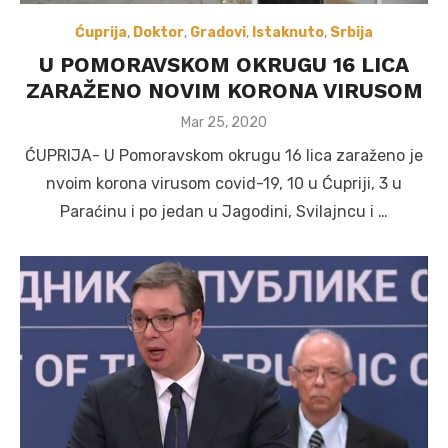
Ćuprija
,
Doktor
,
Gradovi
,
Istaknuto
,
Srbija
U POMORAVSKOM OKRUGU 16 LICA
ZARAŽENO NOVIM KORONA VIRUSOM
Posted
Mar 25, 2020
on
ĆUPRIJA- U Pomoravskom okrugu 16 lica zaraženo je
nvoim korona virusom covid-19, 10 u Ćupriji, 3 u
Paraćinu i po jedan u Jagodini, Svilajncu i …