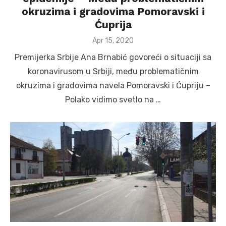
okruzima i gradovima Pomoravski i
Ćuprija
Posted
Apr 15, 2020
on
Premijerka Srbije Ana Brnabić govoreći o situaciji sa
koronavirusom u Srbiji, među problematičnim
okruzima i gradovima navela Pomoravski i Ćupriju –
Polako vidimo svetlo na …