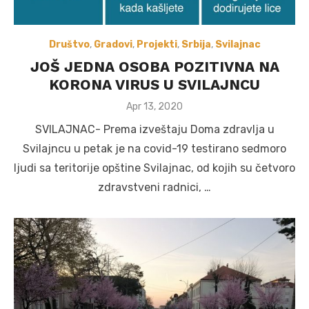
Društvo
,
Gradovi
,
Projekti
,
Srbija
,
Svilajnac
JOŠ JEDNA OSOBA POZITIVNA NA
KORONA VIRUS U SVILAJNCU
Posted
Apr 13, 2020
on
SVILAJNAC- Prema izveštaju Doma zdravlja u
Svilajncu u petak je na covid-19 testirano sedmoro
ljudi sa teritorije opštine Svilajnac, od kojih su četvoro
zdravstveni radnici, …