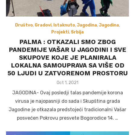
Društvo
,
Gradovi
,
Istaknuto
,
Jagodina
,
Jagodina
,
Projekti
,
Srbija
PALMA : OTKAZALI SMO ZBOG
PANDEMIJE VAŠAR U JAGODINI I SVE
SKUPOVE KOJE JE PLANIRALA
LOKALNA SAMOUPRAVA SA VIŠE OD
50 LJUDI U ZATVORENOM PROSTORU
Posted
Oct 1, 2021
on
JAGODINA- Ovaj posledji talas pandemije korona
virusa je najopasniji do sada i Skupština grada
Jagodine je otkazala predstojeći tradicionalni Vašar
posvećen Pokrovu presvete Bogorodice 14. …