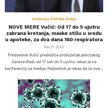
Istaknuto
,
Politika
,
Srbija
NOVE MERE Vučić: Od 17 do 5 ujutru
zabrana kretanja, maske stižu u sredu
u apoteke, za dva dana 160 respiratora
Posted
Mar 21, 2020
on
Predsednik Vučić predložiće produžetak policijskog
časova Vladi, od 17 sati do 5 ujutru, rekao je na
konferenciji za medije. Pedsednik je rekao da će ove …