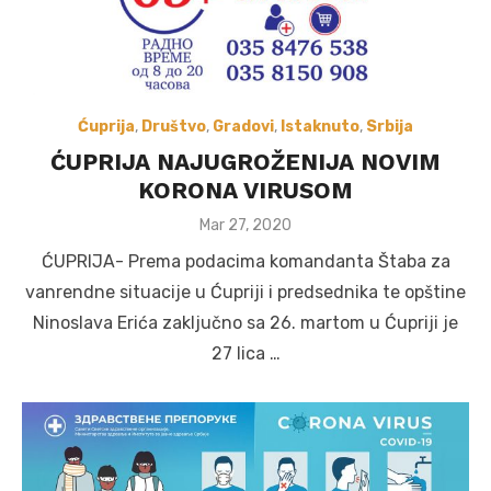
Ćuprija
,
Društvo
,
Gradovi
,
Istaknuto
,
Srbija
ĆUPRIJA NAJUGROŽENIJA NOVIM
KORONA VIRUSOM
Posted
Mar 27, 2020
on
ĆUPRIJA- Prema podacima komandanta Štaba za
vanrendne situacije u Ćupriji i predsednika te opštine
Ninoslava Erića zaključno sa 26. martom u Ćupriji je
27 lica …