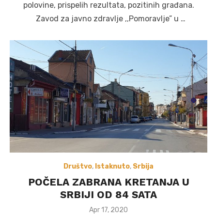
polovine, prispelih rezultata, pozitinih građana.
Zavod za javno zdravlje ,,Pomoravlje” u …
Društvo
,
Istaknuto
,
Srbija
POČELA ZABRANA KRETANJA U
SRBIJI OD 84 SATA
Posted
Apr 17, 2020