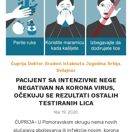
Ćuprija
,
Doktor
,
Gradovi
,
Istaknuto
,
Jagodina
,
Srbija
,
Svilajnac
PACIJENT SA INTENZIVNE NEGE
NEGATIVAN NA KORONA VIRUS,
OČEKUJU SE REZULTATI OSTALIH
TESTIRANIH LICA
Posted
Mar 19, 2020
on
ĆUPRIJA- U Pomoravskom okrugu nema novih
slučajeva oboljevanja ili infekcije novim korona