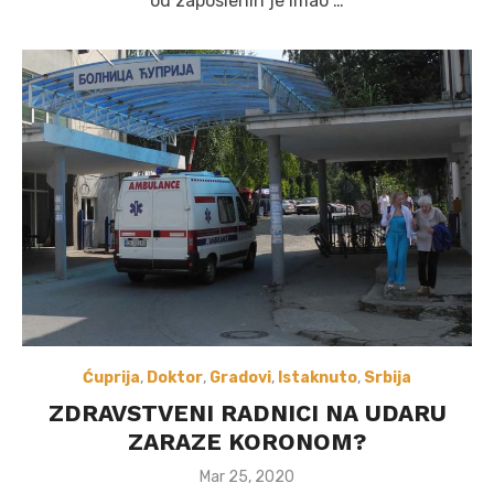
od zaposlenih je imao …
Ćuprija
,
Doktor
,
Gradovi
,
Istaknuto
,
Srbija
ZDRAVSTVENI RADNICI NA UDARU
ZARAZE KORONOM?
Posted
Mar 25, 2020