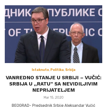
Istaknuto
,
Politika
,
Srbija
VANREDNO STANJE U SRBIJI – VUČIĆ:
SRBIJA U ,,RATU” SA NEVIDILJIVIM
NEPRIJATELJEM
Posted
Mar 15, 2020
on
BEOGRAD- Predsednik Srbije Aleksandar Vučić