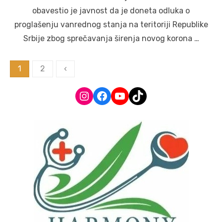
obavestio je javnost da je doneta odluka o
proglašenju vanrednog stanja na teritoriji Republike
Srbije zbog sprečavanja širenja novog korona …
Posts
1
2
‹
navigation
Instagram
Facebook
YouTube
TikTok