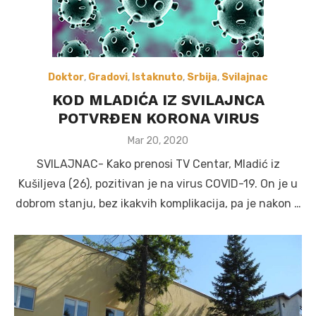
Doktor
,
Gradovi
,
Istaknuto
,
Srbija
,
Svilajnac
KOD MLADIĆA IZ SVILAJNCA
POTVRĐEN KORONA VIRUS
Posted
Mar 20, 2020
on
SVILAJNAC- Kako prenosi TV Centar, Mladić iz
Kušiljeva (26), pozitivan je na virus COVID-19. On je u
dobrom stanju, bez ikakvih komplikacija, pa je nakon …