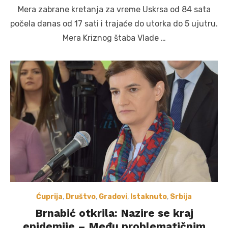
on
Mera zabrane kretanja za vreme Uskrsa od 84 sata
počela danas od 17 sati i trajaće do utorka do 5 ujutru.
Mera Kriznog štaba Vlade …
Ćuprija
,
Društvo
,
Gradovi
,
Istaknuto
,
Srbija
Brnabić otkrila: Nazire se kraj
epidemije – Među problematičnim