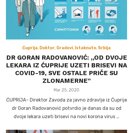
Ćuprija
,
Doktor
,
Gradovi
,
Istaknuto
,
Srbija
DR GORAN RADOVANOVIĆ: ,,OD DVOJE
LEKARA IZ ĆUPRIJE UZETI BRISEVI NA
COVID-19, SVE OSTALE PRIČE SU
ZLONAMERNE”
Posted
Mar 25, 2020
on
ĆUPRIJA- Direktor Zavoda za javno zdravlje iz Ćuprije
dr Goran Radovanović potvrdio je danas da su od
dvoje lekara uzeti brisevi na novi korona virus …