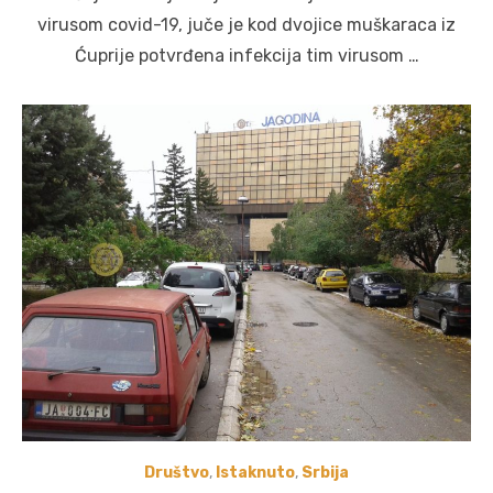
virusom covid-19, juče je kod dvojice muškaraca iz
Ćuprije potvrđena infekcija tim virusom …
Društvo
,
Istaknuto
,
Srbija