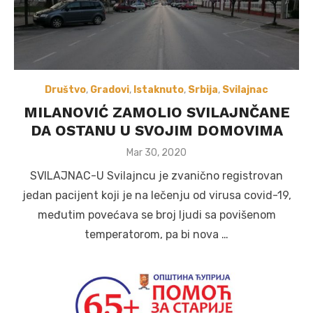
Društvo
,
Gradovi
,
Istaknuto
,
Srbija
,
Svilajnac
MILANOVIĆ ZAMOLIO SVILAJNČANE
DA OSTANU U SVOJIM DOMOVIMA
Posted
Mar 30, 2020
on
SVILAJNAC-U Svilajncu je zvanično registrovan
jedan pacijent koji je na lečenju od virusa covid-19,
međutim povećava se broj ljudi sa povišenom
temperatorom, pa bi nova …