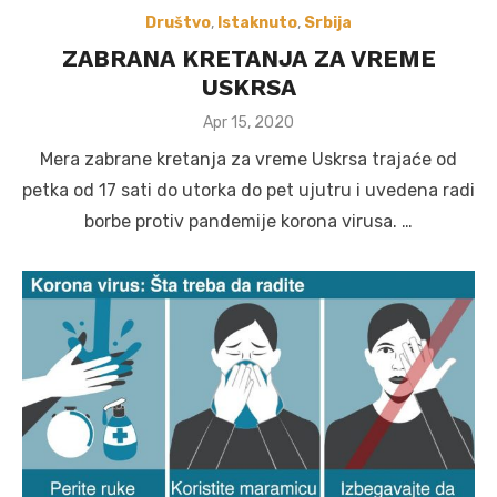
Društvo
,
Istaknuto
,
Srbija
ZABRANA KRETANJA ZA VREME
USKRSA
Posted
Apr 15, 2020
on
Mera zabrane kretanja za vreme Uskrsa trajaće od
petka od 17 sati do utorka do pet ujutru i uvedena radi
borbe protiv pandemije korona virusa. …