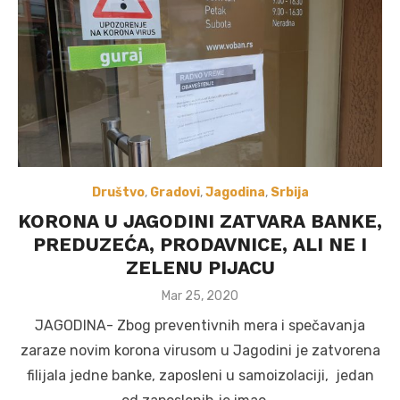
Društvo
,
Gradovi
,
Jagodina
,
Srbija
KORONA U JAGODINI ZATVARA BANKE,
PREDUZEĆA, PRODAVNICE, ALI NE I
ZELENU PIJACU
Posted
Mar 25, 2020
on
JAGODINA- Zbog preventivnih mera i spečavanja
zaraze novim korona virusom u Jagodini je zatvorena
filijala jedne banke, zaposleni u samoizolaciji, jedan