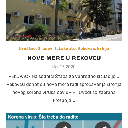
Društvo
,
Gradovi
,
Istaknuto
,
Rekovac
,
Srbija
NOVE MERE U REKOVCU
Posted
Mar 19, 2020
on
REKOVAC- Na sednici Štaba za vanredne situacije u
Rekovcu donet su nove mere radi sprečavanja širenja
novog korona virusa covid-19 . Uvodi se zabrana
kretanja …