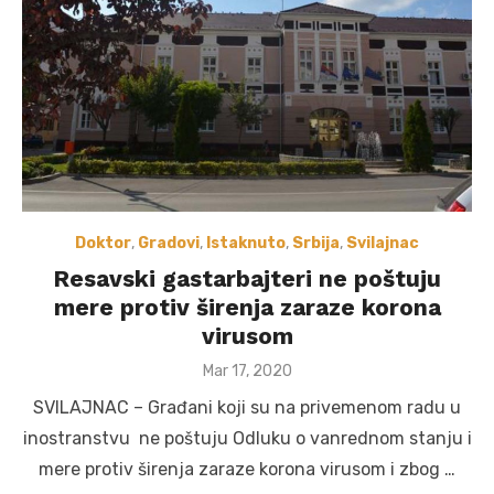
Doktor
,
Gradovi
,
Istaknuto
,
Srbija
,
Svilajnac
Resavski gastarbajteri ne poštuju
mere protiv širenja zaraze korona
virusom
Posted
Mar 17, 2020
on
SVILAJNAC – Građani koji su na privemenom radu u
inostranstvu ne poštuju Odluku o vanrednom stanju i
mere protiv širenja zaraze korona virusom i zbog …