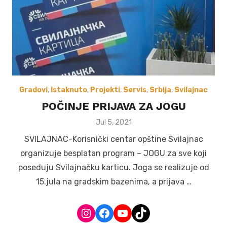
Gradovi
,
Istaknuto
,
Projekti
,
Servis
,
Srbija
,
Svilajnac
POČINJE PRIJAVA ZA JOGU
Posted
Jul 5, 2021
on
SVILAJNAC-Korisnički centar opštine Svilajnac
organizuje besplatan program – JOGU za sve koji
poseduju Svilajnačku karticu. Joga se realizuje od
15.jula na gradskim bazenima, a prijava …
Instagram
Facebook
YouTube
TikTok