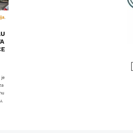
ija
,
LU
VA
ĆE
 je
za
nu
u,