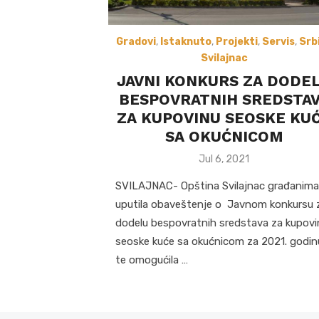
Gradovi
,
Istaknuto
,
Projekti
,
Servis
,
Srb
Svilajnac
JAVNI KONKURS ZA DODE
BESPOVRATNIH SREDSTA
ZA KUPOVINU SEOSKE KU
SA OKUĆNICOM
Posted
Jul 6, 2021
on
SVILAJNAC- Opština Svilajnac građanima
uputila obaveštenje o Javnom konkursu 
dodelu bespovratnih sredstava za kupovi
seoske kuće sa okućnicom za 2021. godin
te omogućila …