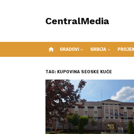
Skip
to
CentralMedia
content
home
GRADOVI
SRBIJA
PROJEK
TAG:
KUPOVINA SEOSKE KUĆE