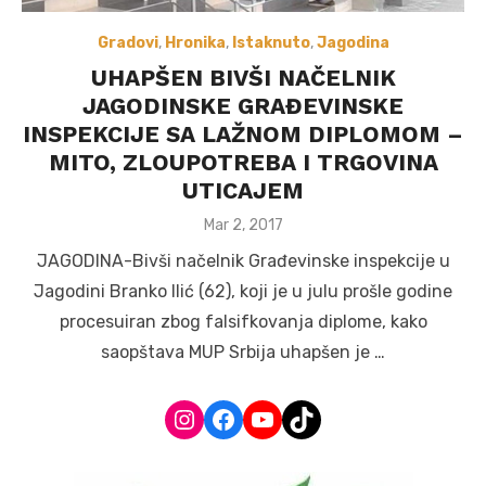
Gradovi
,
Hronika
,
Istaknuto
,
Jagodina
UHAPŠEN BIVŠI NAČELNIK
JAGODINSKE GRAĐEVINSKE
INSPEKCIJE SA LAŽNOM DIPLOMOM –
MITO, ZLOUPOTREBA I TRGOVINA
UTICAJEM
Posted
Mar 2, 2017
on
JAGODINA-Bivši načelnik Građevinske inspekcije u
Jagodini Branko Ilić (62), koji je u julu prošle godine
procesuiran zbog falsifkovanja diplome, kako
saopštava MUP Srbija uhapšen je …
Instagram
Facebook
YouTube
TikTok