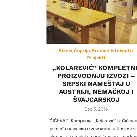
Biznis
,
Ćuprija
,
Gradovi
,
Istaknuto
,
Projekti
,,KOLAREVIĆ” KOMPLETN
PROIZVODNJU IZVOZI –
SRPSKI NAMEŠTAJ U
AUSTRIJI, NEMAČKOJ I
ŠVAJCARSKOJ
Posted
Dec 5, 2016
on
ĆIĆEVAC-Kompanija „Kolarević“ iz Ćićevc
je među najvećim izvoznicima u Rasinsk
okrugu, a kompletnu godišnju proizvodnj