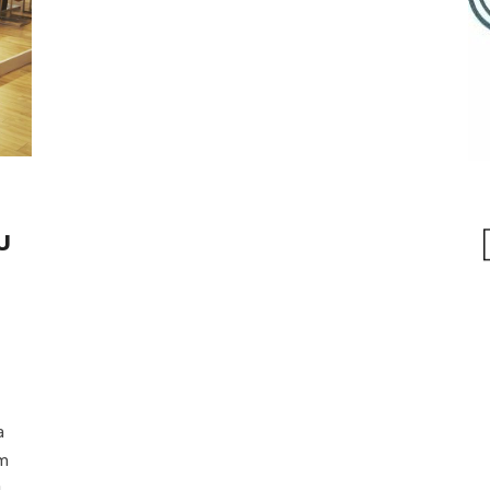
U
a
om
u