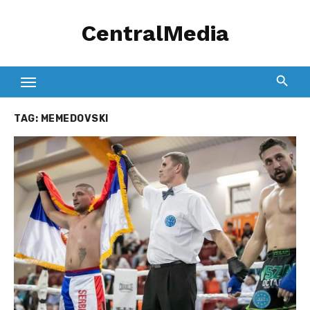
Skip
CentralMedia
to
content
TAG:
MEMEDOVSKI