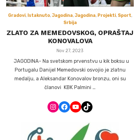
Gradovi
,
Istaknuto
,
Jagodina
,
Jagodina
,
Projekti
,
Sport
,
Srbija
ZLATO ZA MEMEDOVSKOG, OPRAŠTAJ
KONOVALOVA
Posted
Nov 27, 2023
on
JAGODINA- Na svetskom prvenstvu u kik boksu u
Portugalu Danijel Memedovski osvojio je zlatnu
medalju, a Aleksandar Konovalov bronzu, oni su
članovi KBK Palmini …
Instagram
Facebook
YouTube
TikTok