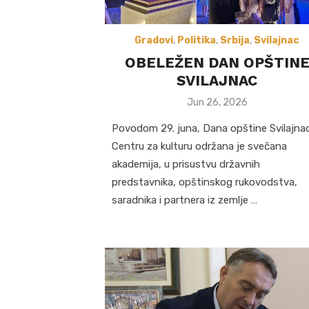
Gradovi
,
Politika
,
Srbija
,
Svilajnac
OBELEŽEN DAN OPŠTIN
SVILAJNAC
Posted
Jun 26, 2026
on
Povodom 29. juna, Dana opštine Svilajna
Centru za kulturu održana je svečana
akademija, u prisustvu državnih
predstavnika, opštinskog rukovodstva,
saradnika i partnera iz zemlje …