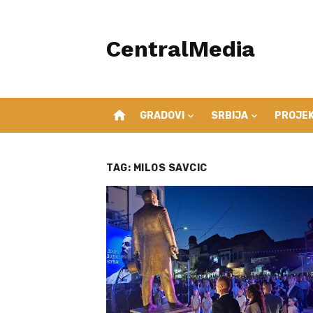
Skip
to
CentralMedia
content
home
GRADOVI
SRBIJA
PROJEK
TAG:
MILOS SAVCIC