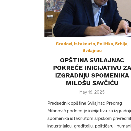
Gradovi
,
Istaknuto
,
Politika
,
Srbija
,
Svilajnac
OPŠTINA SVILAJNAC
POKREĆE INICIJATIVU Z
IZGRADNjU SPOMENIKA
MILOŠU SAVČIĆU
Posted
May 16, 2025
on
Predsednik opštine Svilajnac Predrag
Milanović podneo je inicijativu za izgradnj
spomenika istaknutom srpskom privredni
industrijalcu, graditelju, političaru i human