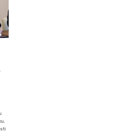
A
u
ku,
isti