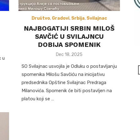
Društvo
,
Gradovi
,
Srbija
,
Svilajnac
E
NAJBOGATIJI SRBIN MILOŠ
SAVČIĆ U SVILAJNCU
DOBIJA SPOMENIK
Posted
Dec 18, 2025
c u
on
SO Svilajnac usvojila je Odluku o postavljanju
spomenika Milošu Savčiću na inicijativu
predsednika Opštine Svilajnac Predraga
Milanovića. Spomenik će biti postavljen na
platou koji se …