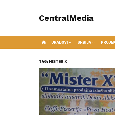
Skip
to
CentralMedia
content
home
GRADOVI
SRBIJA
PROJEK
TAG:
MISTER X