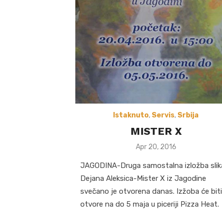
Istaknuto
,
Servis
,
Srbija
MISTER X
Posted
Apr 20, 2016
on
JAGODINA-Druga samostalna izložba slik
Dejana Aleksica-Mister X iz Jagodine
svečano je otvorena danas. Izžoba će biti
otvore na do 5 maja u piceriji Pizza Heat.