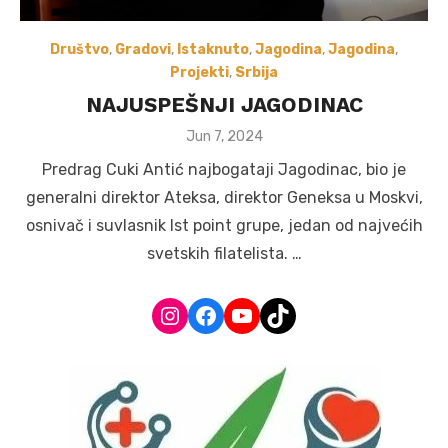
Društvo
,
Gradovi
,
Istaknuto
,
Jagodina
,
Jagodina
,
Projekti
,
Srbija
NAJUSPEŠNJI JAGODINAC
Posted
Jun 7, 2024
on
Predrag Cuki Antić najbogataji Jagodinac, bio je
generalni direktor Ateksa, direktor Geneksa u Moskvi,
osnivač i suvlasnik Ist point grupe, jedan od najvećih
svetskih filatelista. …
Instagram
Facebook
YouTube
TikTok