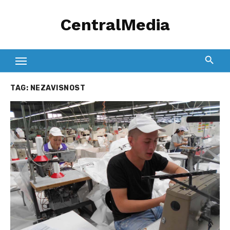
Skip
CentralMedia
to
content
TAG:
NEZAVISNOST