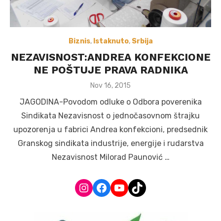
Biznis
,
Istaknuto
,
Srbija
NEZAVISNOST:ANDREA KONFEKCIONE
NE POŠTUJE PRAVA RADNIKA
Posted
Nov 16, 2015
on
JAGODINA-Povodom odluke o Odbora poverenika
Sindikata Nezavisnost o jednočasovnom štrajku
upozorenja u fabrici Andrea konfekcioni, predsednik
Granskog sindikata industrije, energije i rudarstva
Nezavisnost Milorad Paunović …
Instagram
Facebook
YouTube
TikTok