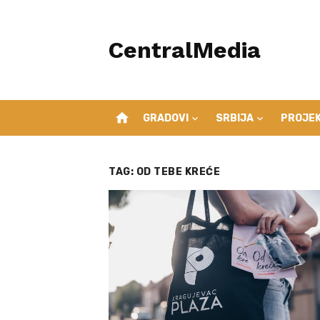
Skip
to
CentralMedia
content
home
GRADOVI
SRBIJA
PROJEK
TAG:
OD TEBE KREĆE