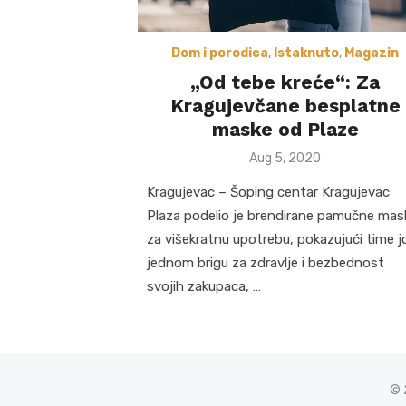
Dom i porodica
,
Istaknuto
,
Magazin
„Od tebe kreće“: Za
Kragujevčane besplatne
maske od Plaze
Posted
Aug 5, 2020
on
Kragujevac – Šoping centar Kragujevac
Plaza podelio je brendirane pamučne mas
za višekratnu upotrebu, pokazujući time j
jednom brigu za zdravlje i bezbednost
svojih zakupaca, …
© 