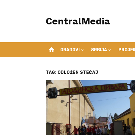
Skip
to
CentralMedia
content
home
GRADOVI
SRBIJA
PROJEK
TAG:
ODLOŽEN STEČAJ