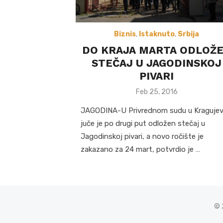
Biznis
,
Istaknuto
,
Srbija
DO KRAJA MARTA ODLOŽ
STEČAJ U JAGODINSKOJ
PIVARI
Posted
Feb 25, 2016
on
JAGODINA-U Privrednom sudu u Kraguje
juče je po drugi put odložen stečaj u
Jagodinskoj pivari, a novo ročište je
zakazano za 24 mart, potvrdio je …
© 