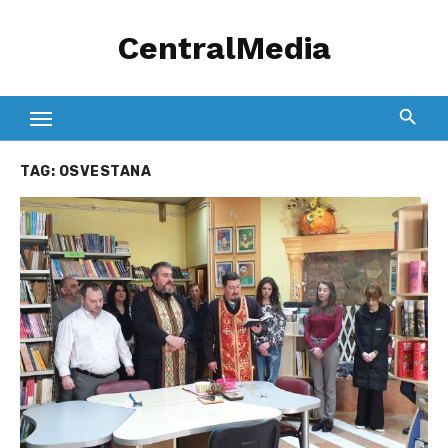
Skip
CentralMedia
to
content
TAG:
OSVESTANA