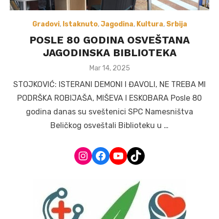
Gradovi
,
Istaknuto
,
Jagodina
,
Kultura
,
Srbija
POSLE 80 GODINA OSVEŠTANA
JAGODINSKA BIBLIOTEKA
Posted
Mar 14, 2025
on
STOJKOVIĆ: ISTERANI DEMONI I ĐAVOLI, NE TREBA MI
PODRŠKA ROBIJAŠA, MIŠEVA I ESKOBARA Posle 80
godina danas su sveštenici SPC Namesništva
Beličkog osveštali Biblioteku u …
Instagram
Facebook
YouTube
TikTok