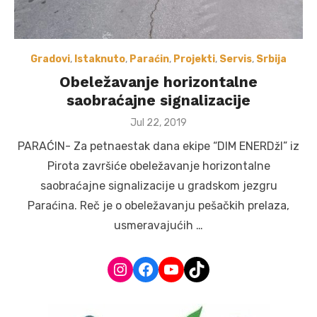
Gradovi
,
Istaknuto
,
Paraćin
,
Projekti
,
Servis
,
Srbija
Obeležavanje horizontalne
saobraćajne signalizacije
Posted
Jul 22, 2019
on
PARAĆIN- Za petnaestak dana ekipe “DIM ENERDžI” iz
Pirota završiće obeležavanje horizontalne
saobraćajne signalizacije u gradskom jezgru
Paraćina. Reč je o obeležavanju pešačkih prelaza,
usmeravajućih …
Instagram
Facebook
YouTube
TikTok