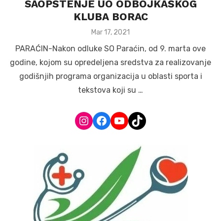
SAOPŠTENJE UO ODBOJKAŠKOG
KLUBA BORAC
Posted
Mar 17, 2021
on
PARAĆIN-Nakon odluke SO Paraćin, od 9. marta ove
godine, kojom su opredeljena sredstva za realizovanje
godišnjih programa organizacija u oblasti sporta i
tekstova koji su …
Instagram
Facebook
YouTube
TikTok