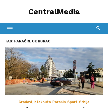
Skip
CentralMedia
to
content
TAG:
PARAĆIN. OK BORAC
Gradovi
,
Istaknuto
,
Paraćin
,
Sport
,
Srbija