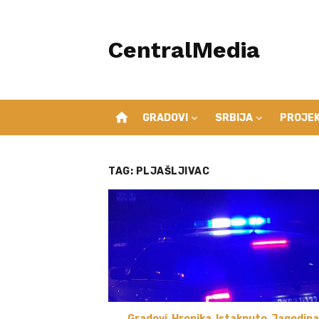
Skip
to
CentralMedia
content
home
GRADOVI
SRBIJA
PROJEK
TAG:
PLJAŠLJIVAC
Gradovi
,
Hronika
,
Istaknuto
,
Jagodina