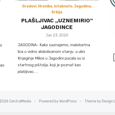
Gradovi
,
Hronika
,
Istaknuto
,
Jagodina
,
Srbija
PLAŠLJIVAC ,,UZNEMIRIO”
JAGODINCE
Posted
Jan 23, 2020
on
JAGODINA- Kako saznajemo, maloloetna
no
lica u vidno alokolisanom stanju u ulici
Knjeginje Milice u Jagodini pucala su iz
startnog pištolja, koji je poznat kao
kao
plašljivac, …
2026 CentralMedia
Powered by WordPress
Theme by Design 