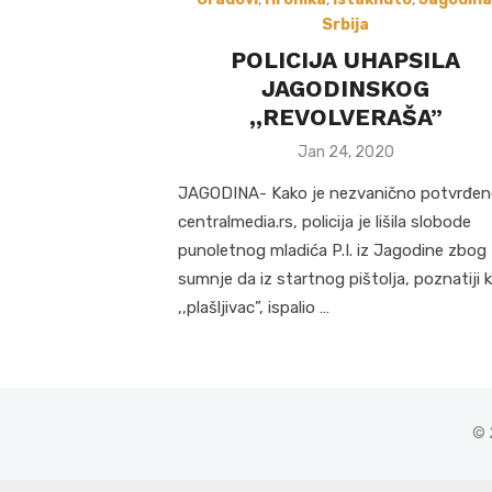
Srbija
POLICIJA UHAPSILA
JAGODINSKOG
,,REVOLVERAŠA”
Posted
Jan 24, 2020
on
JAGODINA- Kako je nezvanično potvrđe
centralmedia.rs, policija je lišila slobode
punoletnog mladića P.I. iz Jagodine zbog
sumnje da iz startnog pištolja, poznatiji 
,,plašljivac”, ispalio …
© 