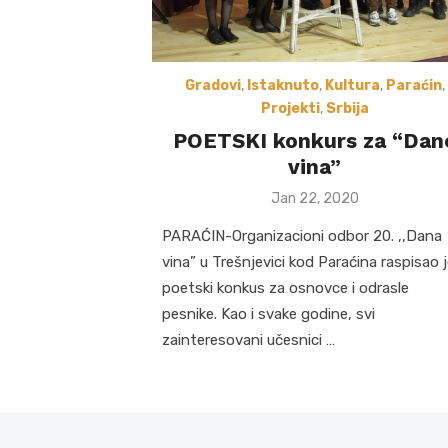
Gradovi
,
Istaknuto
,
Kultura
,
Paraćin
,
Projekti
,
Srbija
POETSKI konkurs za “Dan
vina”
Posted
Jan 22, 2020
on
PARAĆIN-Organizacioni odbor 20. ,,Dana
vina” u Trešnjevici kod Paraćina raspisao 
poetski konkus za osnovce i odrasle
pesnike. Kao i svake godine, svi
zainteresovani učesnici …