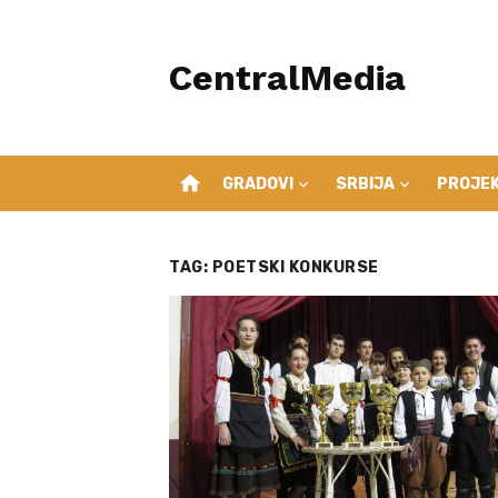
Skip
to
CentralMedia
content
home
GRADOVI
SRBIJA
PROJEK
TAG:
POETSKI KONKURSE