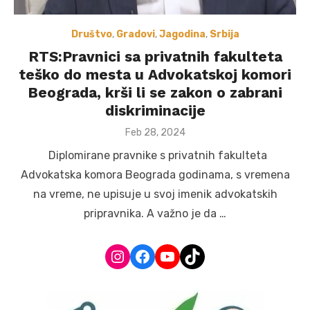
Društvo
,
Gradovi
,
Jagodina
,
Srbija
RTS:Pravnici sa privatnih fakulteta
teško do mesta u Advokatskoj komori
Beograda, krši li se zakon o zabrani
diskriminacije
Posted
Feb 28, 2024
on
Diplomirane pravnike s privatnih fakulteta
Advokatska komora Beograda godinama, s vremena
na vreme, ne upisuje u svoj imenik advokatskih
pripravnika. A važno je da …
Instagram
Facebook
YouTube
TikTok