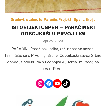
Gradovi
,
Istaknuto
,
Paraćin
,
Projekti
,
Sport
,
Srbija
ISTORIJSKI USPEH – PARAĆINSKI
ODBOJKAŠI U PRVOJ LIGI
Posted
Apr 29, 2020
on
PARAĆIN- Paraćinski odbojkaši naredne sezoni
takmičiće se u Prvoj ligi Srbije. Odbojkaški savez Srbije
doneo je odluku da su odbojkaši „Borca“ iz Paraćina
prvaci Prve …
Instagram
Facebook
YouTube
TikTok