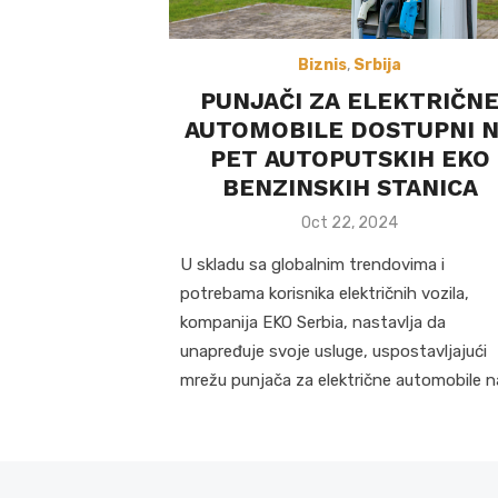
Biznis
,
Srbija
PUNJAČI ZA ELEKTRIČN
AUTOMOBILE DOSTUPNI 
PET AUTOPUTSKIH EKO
BENZINSKIH STANICA
Posted
Oct 22, 2024
on
U skladu sa globalnim trendovima i
potrebama korisnika električnih vozila,
kompanija EKO Serbia, nastavlja da
unapređuje svoje usluge, uspostavljajući
mrežu punjača za električne automobile n