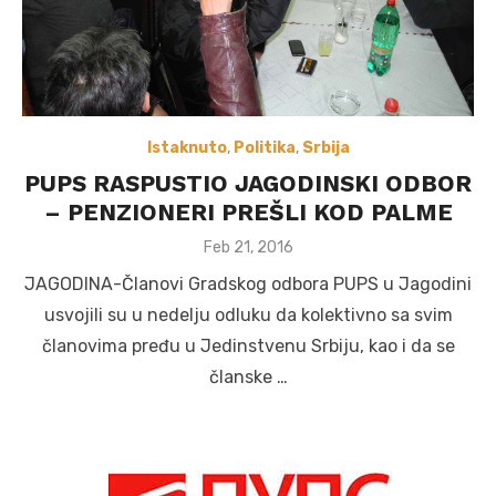
Istaknuto
,
Politika
,
Srbija
PUPS RASPUSTIO JAGODINSKI ODBOR
– PENZIONERI PREŠLI KOD PALME
Posted
Feb 21, 2016
on
JAGODINA-Članovi Gradskog odbora PUPS u Jagodini
usvojili su u nedelju odluku da kolektivno sa svim
članovima pređu u Jedinstvenu Srbiju, kao i da se
članske …