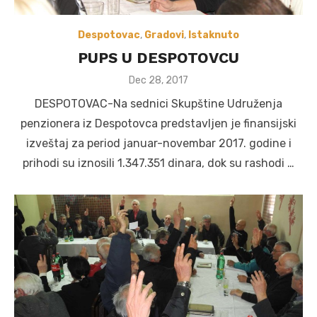
Despotovac
,
Gradovi
,
Istaknuto
PUPS U DESPOTOVCU
Posted
Dec 28, 2017
on
DESPOTOVAC-Na sednici Skupštine Udruženja
penzionera iz Despotovca predstavljen je finansijski
izveštaj za period januar-novembar 2017. godine i
prihodi su iznosili 1.347.351 dinara, dok su rashodi …