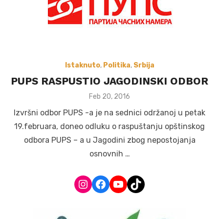
Istaknuto
,
Politika
,
Srbija
PUPS RASPUSTIO JAGODINSKI ODBOR
Posted
Feb 20, 2016
on
Izvršni odbor PUPS -a je na sednici održanoj u petak
19.februara, doneo odluku o raspuštanju opštinskog
odbora PUPS – a u Jagodini zbog nepostojanja
osnovnih …
Instagram
Facebook
YouTube
TikTok