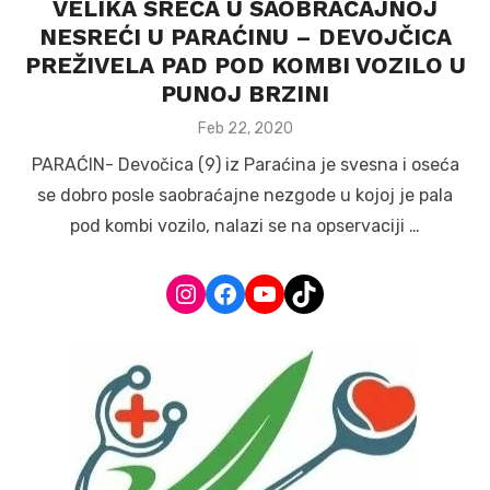
VELIKA SREĆA U SAOBRAĆAJNOJ
NESREĆI U PARAĆINU – DEVOJČICA
PREŽIVELA PAD POD KOMBI VOZILO U
PUNOJ BRZINI
Posted
Feb 22, 2020
on
PARAĆIN- Devočica (9) iz Paraćina je svesna i oseća
se dobro posle saobraćajne nezgode u kojoj je pala
pod kombi vozilo, nalazi se na opservaciji …
Instagram
Facebook
YouTube
TikTok