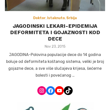
Doktor
,
Istaknuto
,
Srbija
JAGODINSKI LEKARI-EPIDEMIJA
DEFORMITETA I GOJAZNOSTI KOD
DECE
Posted
Nov 23, 2015
on
JAGODINA-Polovina populacije dece do 14 godina
boluje od deformiteta koštanog sistema, veliki je broj
gojazne dece, a sve više slučajeva krijesa, šećerne
bolesti i povećanog …
Instagram
Facebook
YouTube
TikTok